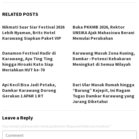
RELATED POSTS
Nikmati Suar Siar Festival 2026
Buka PKKMB 2026, Rektor
Lebih Nyaman, Brits Hotel
UNSIKA Ajak Mahasiswa Berani
Karawang Siapkan Paket VIP
Memulai Perubahan
Danamon Festival Hadir di
Karawang Masuk Zona Kuning,
Karawang, Ayu Ting Ting
Damkar : Potensi Kebakaran
hingga Hiroaki Kato Siap
Meningkat di Semua Wilayah
Meriahkan HUT ke-70
Api Kecil Bisa Jadi Petaka,
Dari Ular Masuk Rumah hingga
Damkar Karawang Dorong
“Burung” Kejepit, Ini Ragam
Gerakan 1 APAR 1 RT
Tugas Damkar Karawang yang
Jarang Diketahui
Leave a Reply
Your email address will not be published.
Required fields are marked
*