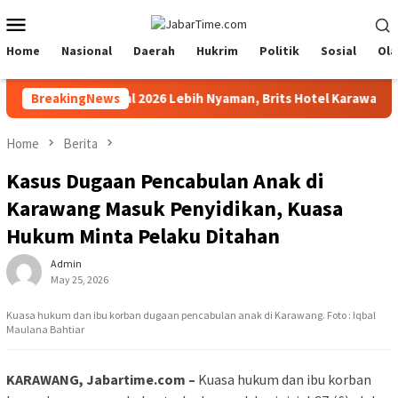
Skip
Mobile
to
Menu
content
Home
Nasional
Daerah
Hukrim
Politik
Sosial
Ola
 Suar Siar Festival 2026 Lebih Nyaman, Brits Hotel Karawang Siap
BreakingNews
Home
Berita
Kasus Dugaan Pencabulan Anak di
Karawang Masuk Penyidikan, Kuasa
Hukum Minta Pelaku Ditahan
Admin
May 25, 2026
Kuasa hukum dan ibu korban dugaan pencabulan anak di Karawang. Foto : Iqbal
Maulana Bahtiar
KARAWANG, Jabartime.com –
Kuasa hukum dan ibu korban