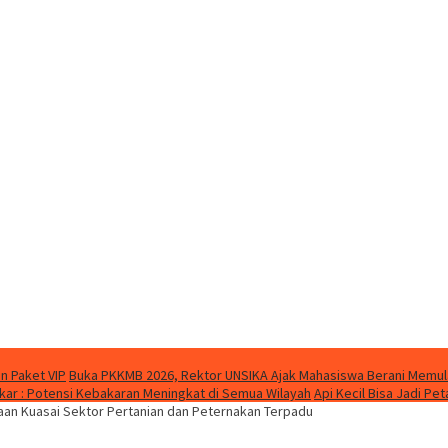
n Paket VIP
Buka PKKMB 2026, Rektor UNSIKA Ajak Mahasiswa Berani Memul
ar : Potensi Kebakaran Meningkat di Semua Wilayah
Api Kecil Bisa Jadi P
an Kuasai Sektor Pertanian dan Peternakan Terpadu