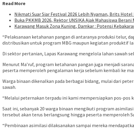
Read More
Nikmati Suar Siar Festival 2026 Lebih Nyaman, Brits Hote
Buka PKKMB 2026, Rektor UNSIKA Ajak Mahasiswa Berani
Karawang Masuk Zona Kuning, Damkar : Potensi Kebakara
“Pelaksanaan ketahanan pangan di antaranya produksi telur, da
distribusikan untuk program MBG maupun kegiatan produktif lainn
Di sektor pertanian, Lapas Karawang mengelola lahan sawah se
Menurut Ma’ruf, program ketahanan pangan juga menjadi sarana
peserta memperoleh pengalaman kerja sebelum kembali ke mas
Warga binaan dikenalkan pada berbagai bidang, mulai dari pet
sawah.
“Melalui peternakan terpadu ini kami mempersiapkan pos-pos ke
Saat ini, sebanyak 20 warga binaan mengikuti program asimil
tersebut akan terus berlangsung hingga peserta memperoleh S
“Pembinaan asimilasi dilaksanakan sampai mereka mendapatka