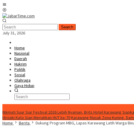
Skip
Mobile
to
Menu
content
Search
July 31, 2026
Home
Nasional
Daerah
Hukrim
Politik
Sosial
Olahraga
Gaya Hidup
BreakingNews
Nikmati Suar Siar Festival 2026 Lebih Nyaman, Brits Hotel Karawang Siapka
Hiroaki Kato Siap Meriahkan HUT ke-70
Karawang Masuk Zona Kuning, Damk
Home
Berita
Dukung Program MBG, Lapas Karawang Latih Warga Bina