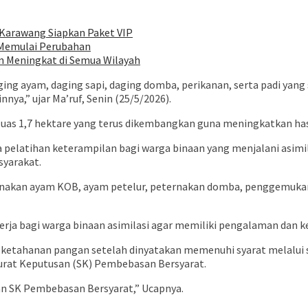
l Karawang Siapkan Paket VIP
 Memulai Perubahan
n Meningkat di Semua Wilayah
ging ayam, daging sapi, daging domba, perikanan, serta padi yan
ya,” ujar Ma’ruf, Senin (25/5/2026).
luas 1,7 hektare yang terus dikembangkan guna meningkatkan has
 pelatihan keterampilan bagi warga binaan yang menjalani asimi
yarakat.
ernakan ayam KOB, ayam petelur, peternakan domba, penggemukan 
rja bagi warga binaan asimilasi agar memiliki pengalaman dan ke
asi ketahanan pangan setelah dinyatakan memenuhi syarat melal
urat Keputusan (SK) Pembebasan Bersyarat.
n SK Pembebasan Bersyarat,” Ucapnya.