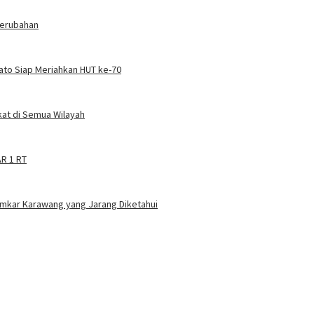
Perubahan
Kato Siap Meriahkan HUT ke-70
at di Semua Wilayah
AR 1 RT
amkar Karawang yang Jarang Diketahui