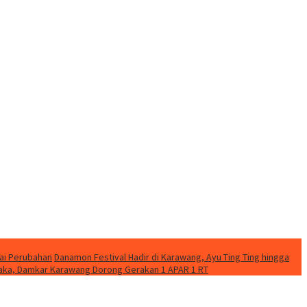
ai Perubahan
Danamon Festival Hadir di Karawang, Ayu Ting Ting hingga
etaka, Damkar Karawang Dorong Gerakan 1 APAR 1 RT