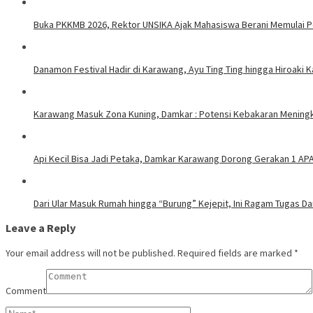
Buka PKKMB 2026, Rektor UNSIKA Ajak Mahasiswa Berani Memulai 
Danamon Festival Hadir di Karawang, Ayu Ting Ting hingga Hiroaki 
Karawang Masuk Zona Kuning, Damkar : Potensi Kebakaran Meningk
Api Kecil Bisa Jadi Petaka, Damkar Karawang Dorong Gerakan 1 AP
Dari Ular Masuk Rumah hingga “Burung” Kejepit, Ini Ragam Tugas D
Leave a Reply
Your email address will not be published.
Required fields are marked
*
Comment