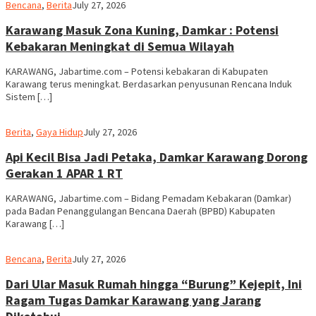
admin
Bencana
,
Berita
July 27, 2026
Karawang Masuk Zona Kuning, Damkar : Potensi
Kebakaran Meningkat di Semua Wilayah
KARAWANG, Jabartime.com – Potensi kebakaran di Kabupaten
Karawang terus meningkat. Berdasarkan penyusunan Rencana Induk
Sistem […]
admin
Berita
,
Gaya Hidup
July 27, 2026
Api Kecil Bisa Jadi Petaka, Damkar Karawang Dorong
Gerakan 1 APAR 1 RT
KARAWANG, Jabartime.com – Bidang Pemadam Kebakaran (Damkar)
pada Badan Penanggulangan Bencana Daerah (BPBD) Kabupaten
Karawang […]
admin
Bencana
,
Berita
July 27, 2026
Dari Ular Masuk Rumah hingga “Burung” Kejepit, Ini
Ragam Tugas Damkar Karawang yang Jarang