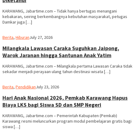
Diketahui
KARAWANG, Jabartime.com – Tidak hanya bertugas menangani
kebakaran, seiring berkembangnya kebutuhan masyarakat, petugas
Damkar juga […]
admin
Berita
,
Hiburan
July 27, 2026
Milangkala Lawasan Caraka Suguhkan Jaipong,
Warok Jaranan hingga Santunan Anak Yatim
KARAWANG, Jabartime.com – Milangkala pertama Lawasan Caraka tidak
sekadar menjadi perayaan ulang tahun destinasi wisata […]
admin
Berita
,
Pendidikan
July 23, 2026
Hari Anak Nasional 2026, Pemkab Karawang Hapus
Biaya LKS bagi Siswa SD dan SMP Negeri
KARAWANG, Jabartime.com – Pemerintah Kabupaten (Pemkab)
Karawang resmi meluncurkan program modul pembelajaran gratis bagi
siswa […]