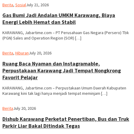
admin
Berita
,
Sosial
July 21, 2026
Gas Bumi Jadi Andalan UMKM Karawang, Biaya
Energi Lebih Hemat dan Stabil
KARAWANG, Jabartime.com – PT Perusahaan Gas Negara (Persero) Tbk
(PGN) Sales and Operation Region (SOR) […]
admin
Berita
,
Hiburan
July 20, 2026
Ruang Baca Nyaman dan Instagramable,
Perpustakaan Karawang Jadi Tempat Nongkrong
Favorit Pelajar
KARAWANG, Jabartime.com – Perpustakaan Umum Daerah Kabupaten
Karawang kini tak lagi hanya menjadi tempat meminjam […]
admin
Berita
July 20, 2026
Dishub Karawang Perketat Penertiban, Bus dan Truk
Parkir Liar Bakal Ditindak Tegas