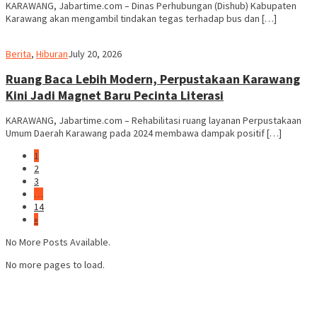
KARAWANG, Jabartime.com – Dinas Perhubungan (Dishub) Kabupaten
Karawang akan mengambil tindakan tegas terhadap bus dan […]
admin
Berita
,
Hiburan
July 20, 2026
Ruang Baca Lebih Modern, Perpustakaan Karawang
Kini Jadi Magnet Baru Pecinta Literasi
KARAWANG, Jabartime.com – Rehabilitasi ruang layanan Perpustakaan
Umum Daerah Karawang pada 2024 membawa dampak positif […]
1
2
3
…
14
»
No More Posts Available.
No more pages to load.