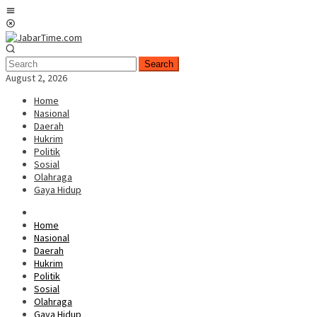
Skip
Mobile
to
Menu
content
Search
August 2, 2026
Home
Nasional
Daerah
Hukrim
Politik
Sosial
Olahraga
Gaya Hidup
Home
Nasional
Daerah
Hukrim
Politik
Sosial
Olahraga
Gaya Hidup