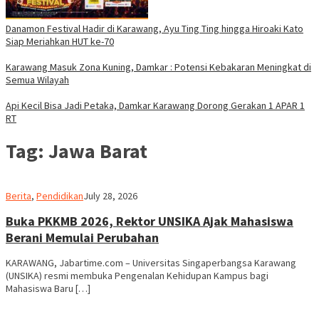
Danamon Festival Hadir di Karawang, Ayu Ting Ting hingga Hiroaki Kato
Siap Meriahkan HUT ke-70
Karawang Masuk Zona Kuning, Damkar : Potensi Kebakaran Meningkat di
Semua Wilayah
Api Kecil Bisa Jadi Petaka, Damkar Karawang Dorong Gerakan 1 APAR 1
RT
Tag:
Jawa Barat
admin
Berita
,
Pendidikan
July 28, 2026
Buka PKKMB 2026, Rektor UNSIKA Ajak Mahasiswa
Berani Memulai Perubahan
KARAWANG, Jabartime.com – Universitas Singaperbangsa Karawang
(UNSIKA) resmi membuka Pengenalan Kehidupan Kampus bagi
Mahasiswa Baru […]