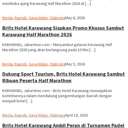
membuka ajang Karawang Half Marathon 2026 di […]
admin
Berita
,
Daerah
,
Gaya Hidup
,
Olahraga
May 6, 2026
Brits Hotel Karawang Siapkan Promo Khusus Sambut
Karawang Half Marathon 2026
KARAWANG, Jabartime.com – Menyambut gelaran Karawang Half
Marathon 2026 yang akan berlangsung pada 10 Mei […]
admin
Berita
,
Daerah
,
Gaya Hidup
,
Olahraga
May 5, 2026
Dukung Sport Tourism, Brits Hotel Karawang Sambut
Ribuan Peserta Half Marathon
KARAWANG, Jabartime.com – Brits Hotel Karawang menunjukkan
komitmennya dalam mendukung pengembangan daerah dengan
menjadi hotel […]
admin
Berita
,
Daerah
,
Gaya Hidup
,
Olahraga
April 10, 2026
Brits Hotel Karawang Ambil Peran di Turnamen Padel