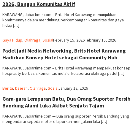
2026, Bangun Komunitas Aktif
KARAWANG, Jabartime.com – Brits Hotel Karawang menunjukkan
komitmennya dalam mendukung perkembangan komunitas dan gaya
hidup […]
admin
Gaya Hidup
,
Olahraga
,
Sosial
February 15, 2026
February 15, 2026
Padel jadi Media Networking, Brits Hotel Karawang
Hadirkan Konsep Hotel sebagai Community Hub
KARAWANG, Jabartime.com – Brits Hotel Karawang memperkuat konsep
hospitality berbasis komunitas melalui kolaborasi olahraga padel […]
admin
Berita
,
Daerah
,
Olahraga
,
Sosial
January 12, 2026
Gara-gara Lemparan Batu, Dua Orang Suporter Persib
Bandung Alami Luka Akibat Senjata Tajam
KARAWANG, Jabartime.com — Dua orang suporter Persib Bandung yang
mengendarai sepeda motor dilaporkan mengalami luka […]