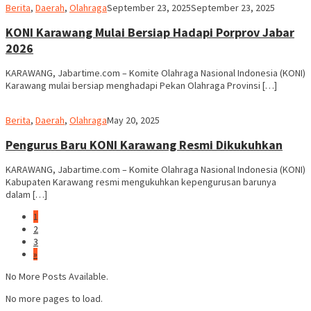
admin
Berita
,
Daerah
,
Olahraga
September 23, 2025
September 23, 2025
KONI Karawang Mulai Bersiap Hadapi Porprov Jabar
2026
KARAWANG, Jabartime.com – Komite Olahraga Nasional Indonesia (KONI)
Karawang mulai bersiap menghadapi Pekan Olahraga Provinsi […]
admin
Berita
,
Daerah
,
Olahraga
May 20, 2025
Pengurus Baru KONI Karawang Resmi Dikukuhkan
KARAWANG, Jabartime.com – Komite Olahraga Nasional Indonesia (KONI)
Kabupaten Karawang resmi mengukuhkan kepengurusan barunya
dalam […]
1
2
3
»
No More Posts Available.
No more pages to load.