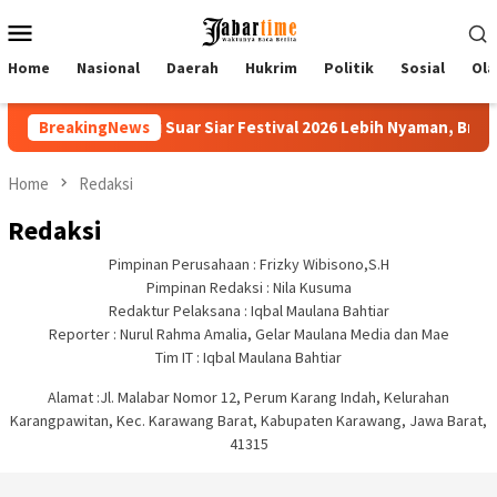
Skip
Mobile
to
Menu
content
Home
Nasional
Daerah
Hukrim
Politik
Sosial
Ola
BreakingNews
Nikmati Suar Siar Festival 2026 Lebih Nyaman, Brits
Home
Redaksi
Redaksi
Pimpinan Perusahaan : Frizky Wibisono,S.H
Pimpinan Redaksi : Nila Kusuma
Redaktur Pelaksana : Iqbal Maulana Bahtiar
Reporter : Nurul Rahma Amalia, Gelar Maulana Media dan Mae
Tim IT : Iqbal Maulana Bahtiar
Alamat :Jl. Malabar Nomor 12, Perum Karang Indah, Kelurahan
Karangpawitan, Kec. Karawang Barat, Kabupaten Karawang, Jawa Barat,
41315