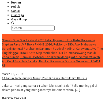
Hukrim
Politik
Sosial
Olahraga
Gaya Hidup
BreakingNews
Nikmati Suar Siar Festival 2026 Lebih Nyaman, Brits Hotel Karawang
Siapkan Paket VIP
Buka PKKMB 2026, Rektor UNSIKA Ajak Mahasiswa
Berani Memulai Perubahan
Danamon Festival Hadir di Karawang, Ayu Ting
Ting hingga Hiroaki Kato Siap Meriahkan HUT ke-70
Karawang Masuk
Zona Kuning, Damkar : Potensi Kebakaran Meningkat di Semua Wilayah
Api Kecil Bisa Jadi Petaka, Damkar Karawang Dorong Gerakan 1 APAR 1
RT
March 16, 2019
14 Tahun Terbunuhnya Munir, Polri Didesak Bentuk Tim Khusus
Jakarta - Hari yang sama 14 tahun lalu, Munir Said Thalib meninggal di
dalam pesawat yang mengantarnya ke Amsterdam, […]
Berita Terkait