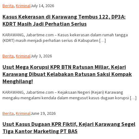
admin
Berita
,
Kriminal
July 14, 2026
Kasus Kekerasan di Karawang Tembus 122, DP3A:
KDRT Masih Jadi Perhatian Serius
KARAWANG, Jabartime.com – Kasus kekerasan dalam rumah tangga
(KDRT) masih menjadi perhatian serius di Kabupaten […]
admin
Berita
,
Kriminal
July 3, 2026
Usut Mega Korupsi KPR BTN Ratusan Miliar, Kejari
Karawang Dibuat Kelabakan Ratusan Saksi Kompak
Menghilang!
KARAWANG, Jabartime.com – Kejaksaan Negeri (Kejari) Karawang
mengaku mengalami kendala dalam mengusut kasus dugaan korupsi […]
admin
Berita
,
Kriminal
June 19, 2026
Usut Kasus Dugaan KPR Fiktif, Kejari Karawang Segel
Tiga Kantor Marketing PT BAS