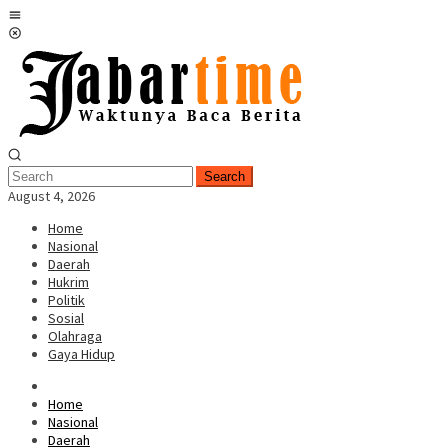
Skip
Mobile
to
Menu
content
Search
August 4, 2026
Home
Nasional
Daerah
Hukrim
Politik
Sosial
Olahraga
Gaya Hidup
Home
Nasional
Daerah