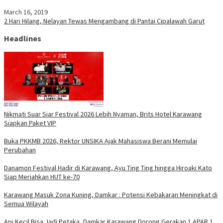
March 16, 2019
2 Hari Hilang, Nelayan Tewas Mengambang di Pantai Cipalawah Garut
Headlines
Nikmati Suar Siar Festival 2026 Lebih Nyaman, Brits Hotel Karawang
Siapkan Paket VIP
Buka PKKMB 2026, Rektor UNSIKA Ajak Mahasiswa Berani Memulai
Perubahan
Danamon Festival Hadir di Karawang, Ayu Ting Ting hingga Hiroaki Kato
Siap Meriahkan HUT ke-70
Karawang Masuk Zona Kuning, Damkar : Potensi Kebakaran Meningkat di
Semua Wilayah
Api Kecil Bisa Jadi Petaka, Damkar Karawang Dorong Gerakan 1 APAR 1