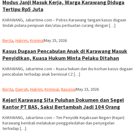
Modus Janji Masuk Kerja, Warga Karawang Diduga
Tertipu Rp5 Juta
KARAWANG, Jabartime.com – Polres Karawang tangani kasus dugaan
tindak pidana penipuan dan/atau perbuatan curang dengan […]
admin
Berita
,
Hukrim
,
Kriminal
May 25, 2026
Kasus Dugaan Pencabulan Anak di Karawang Masuk
Penyidikan, Kuasa Hukum Minta Pelaku Ditahan
KARAWANG, Jabartime.com – Kuasa hukum dan ibu korban kasus dugaan
pencabulan terhadap anak berinisial CZ […]
admin
Berita
,
Daerah
,
Hukrim
,
Kriminal
,
Nasional
May 23, 2026
Kejari Karawang Sita Puluhan Dokumen dan Segel
Kantor PT BAS, Saksi Bertambah Jadi 104 Orang
KARAWANG, Jabartime.com – Tim Penyidik Kejaksaan Negeri (Kejari)
Karawang kembali melakukan penggeledahan dan penyegelan
terhadap […]