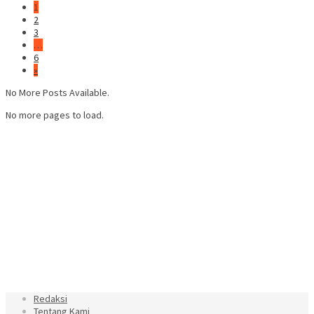
1
2
3
…
6
»
No More Posts Available.
No more pages to load.
Redaksi
Tentang Kami