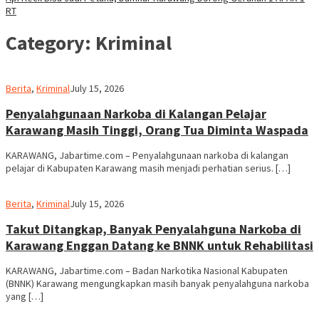
RT
Category:
Kriminal
admin
Berita
,
Kriminal
July 15, 2026
Penyalahgunaan Narkoba di Kalangan Pelajar
Karawang Masih Tinggi, Orang Tua Diminta Waspada
KARAWANG, Jabartime.com – Penyalahgunaan narkoba di kalangan
pelajar di Kabupaten Karawang masih menjadi perhatian serius. […]
admin
Berita
,
Kriminal
July 15, 2026
Takut Ditangkap, Banyak Penyalahguna Narkoba di
Karawang Enggan Datang ke BNNK untuk Rehabilitasi
KARAWANG, Jabartime.com – Badan Narkotika Nasional Kabupaten
(BNNK) Karawang mengungkapkan masih banyak penyalahguna narkoba
yang […]