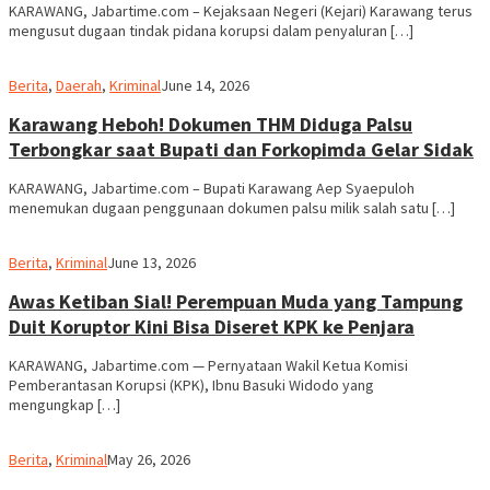
KARAWANG, Jabartime.com – Kejaksaan Negeri (Kejari) Karawang terus
mengusut dugaan tindak pidana korupsi dalam penyaluran […]
admin
Berita
,
Daerah
,
Kriminal
June 14, 2026
Karawang Heboh! Dokumen THM Diduga Palsu
Terbongkar saat Bupati dan Forkopimda Gelar Sidak
KARAWANG, Jabartime.com – Bupati Karawang Aep Syaepuloh
menemukan dugaan penggunaan dokumen palsu milik salah satu […]
admin
Berita
,
Kriminal
June 13, 2026
Awas Ketiban Sial! Perempuan Muda yang Tampung
Duit Koruptor Kini Bisa Diseret KPK ke Penjara
KARAWANG, Jabartime.com — Pernyataan Wakil Ketua Komisi
Pemberantasan Korupsi (KPK), Ibnu Basuki Widodo yang
mengungkap […]
admin
Berita
,
Kriminal
May 26, 2026