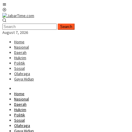
Skip
Mobile
to
Menu
content
Search
August 7, 2026
Home
Nasional
Daerah
Hukrim
Politik
Sosial
Olahraga
Gaya Hidup
Home
Nasional
Daerah
Hukrim
Politik
Sosial
Olahraga
Gaya Hidup