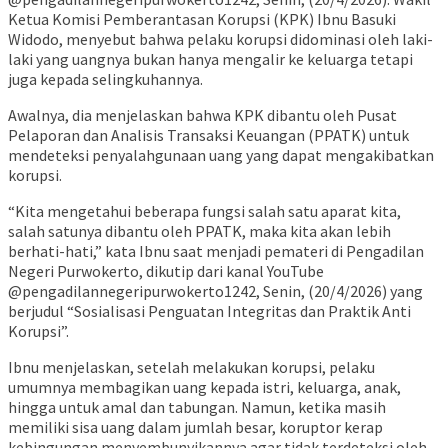
Ketua Komisi Pemberantasan Korupsi (KPK) Ibnu Basuki
Widodo, menyebut bahwa pelaku korupsi didominasi oleh laki-
laki yang uangnya bukan hanya mengalir ke keluarga tetapi
juga kepada selingkuhannya.
Awalnya, dia menjelaskan bahwa KPK dibantu oleh Pusat
Pelaporan dan Analisis Transaksi Keuangan (PPATK) untuk
mendeteksi penyalahgunaan uang yang dapat mengakibatkan
korupsi.
“Kita mengetahui beberapa fungsi salah satu aparat kita,
salah satunya dibantu oleh PPATK, maka kita akan lebih
berhati-hati,” kata Ibnu saat menjadi pemateri di Pengadilan
Negeri Purwokerto, dikutip dari kanal YouTube
@pengadilannegeripurwokerto1242, Senin, (20/4/2026) yang
berjudul “Sosialisasi Penguatan Integritas dan Praktik Anti
Korupsi”.
Ibnu menjelaskan, setelah melakukan korupsi, pelaku
umumnya membagikan uang kepada istri, keluarga, anak,
hingga untuk amal dan tabungan. Namun, ketika masih
memiliki sisa uang dalam jumlah besar, koruptor kerap
kebingungan menyembunyikannya agar tidak terdeteksi oleh