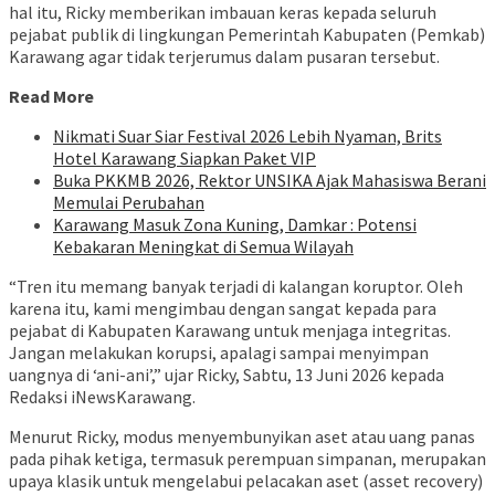
hal itu, Ricky memberikan imbauan keras kepada seluruh
pejabat publik di lingkungan Pemerintah Kabupaten (Pemkab)
Karawang agar tidak terjerumus dalam pusaran tersebut.
Read More
Nikmati Suar Siar Festival 2026 Lebih Nyaman, Brits
Hotel Karawang Siapkan Paket VIP
Buka PKKMB 2026, Rektor UNSIKA Ajak Mahasiswa Berani
Memulai Perubahan
Karawang Masuk Zona Kuning, Damkar : Potensi
Kebakaran Meningkat di Semua Wilayah
“Tren itu memang banyak terjadi di kalangan koruptor. Oleh
karena itu, kami mengimbau dengan sangat kepada para
pejabat di Kabupaten Karawang untuk menjaga integritas.
Jangan melakukan korupsi, apalagi sampai menyimpan
uangnya di ‘ani-ani’,” ujar Ricky, Sabtu, 13 Juni 2026 kepada
Redaksi iNewsKarawang.
Menurut Ricky, modus menyembunyikan aset atau uang panas
pada pihak ketiga, termasuk perempuan simpanan, merupakan
upaya klasik untuk mengelabui pelacakan aset (asset recovery)