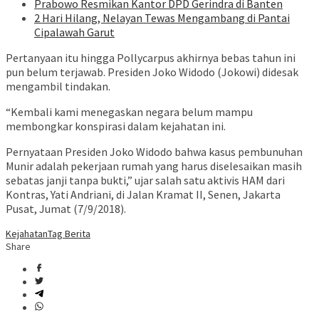
Prabowo Resmikan Kantor DPD Gerindra di Banten
2 Hari Hilang, Nelayan Tewas Mengambang di Pantai
Cipalawah Garut
Pertanyaan itu hingga Pollycarpus akhirnya bebas tahun ini
pun belum terjawab. Presiden Joko Widodo (Jokowi) didesak
mengambil tindakan.
“Kembali kami menegaskan negara belum mampu
membongkar konspirasi dalam kejahatan ini.
Pernyataan Presiden Joko Widodo bahwa kasus pembunuhan
Munir adalah pekerjaan rumah yang harus diselesaikan masih
sebatas janji tanpa bukti,” ujar salah satu aktivis HAM dari
Kontras, Yati Andriani, di Jalan Kramat II, Senen, Jakarta
Pusat, Jumat (7/9/2018).
Kejahatan
Tag Berita
Share