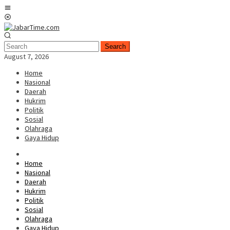
Skip
Mobile
to
Menu
content
Search
August 7, 2026
Home
Nasional
Daerah
Hukrim
Politik
Sosial
Olahraga
Gaya Hidup
Home
Nasional
Daerah
Hukrim
Politik
Sosial
Olahraga
Gaya Hidup