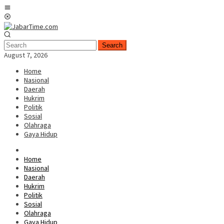
Skip
Mobile
to
Menu
content
Search
August 7, 2026
Home
Nasional
Daerah
Hukrim
Politik
Sosial
Olahraga
Gaya Hidup
Home
Nasional
Daerah
Hukrim
Politik
Sosial
Olahraga
Gaya Hidup