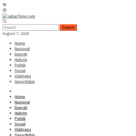
Skip
Mobile
to
Menu
content
Search
August 7, 2026
Home
Nasional
Daerah
Hukrim
Politik
Sosial
Olahraga
Gaya Hidup
Home
Nasional
Daerah
Hukrim
Politik
Sosial
Olahraga
Gaya Hidup