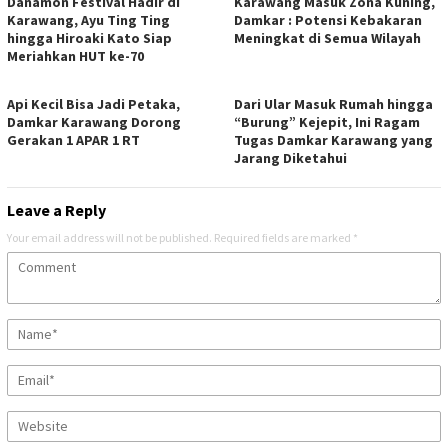
Danamon Festival Hadir di
Karawang Masuk Zona Kuning,
Karawang, Ayu Ting Ting
Damkar : Potensi Kebakaran
hingga Hiroaki Kato Siap
Meningkat di Semua Wilayah
Meriahkan HUT ke-70
Api Kecil Bisa Jadi Petaka,
Dari Ular Masuk Rumah hingga
Damkar Karawang Dorong
“Burung” Kejepit, Ini Ragam
Gerakan 1 APAR 1 RT
Tugas Damkar Karawang yang
Jarang Diketahui
Leave a Reply
Your email address will not be published.
Required fields are marked
*