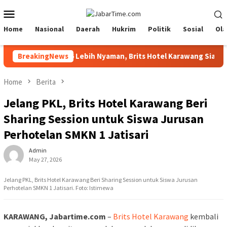
Skip
Mobile
to
Menu
content
Home
Nasional
Daerah
Hukrim
Politik
Sosial
Ola
iar Festival 2026 Lebih Nyaman, Brits Hotel Karawang Siapkan Pa
BreakingNews
Home
Berita
Jelang PKL, Brits Hotel Karawang Beri
Sharing Session untuk Siswa Jurusan
Perhotelan SMKN 1 Jatisari
Admin
May 27, 2026
Jelang PKL, Brits Hotel Karawang Beri Sharing Session untuk Siswa Jurusan
Perhotelan SMKN 1 Jatisari. Foto: Istimewa
KARAWANG, Jabartime.com
–
Brits Hotel Karawang
kembali