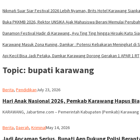
Nikmati Suar Siar Festival 2026 Lebih Nyaman, Brits Hotel Karawang Siapka
Buka PKKMB 2026, Rektor UNSIKA Ajak Mahasiswa Berani Memulai Peruba
Danamon Festival Hadir di Karawang, Ayu Ting Ting hingga Hiroaki Kato Si
Karawang Masuk Zona Kuning, Damkar : Potensi Kebakaran Meningkat di 
Api Kecil Bisa Jadi Petaka, Damkar Karawang Dorong Gerakan 1 APAR 1 RT
Topic:
bupati karawang
admin
Berita
,
Pendidikan
July 23, 2026
Hari Anak Nasional 2026, Pemkab Karawang Hapus Bia
KARAWANG, Jabartime.com – Pemerintah Kabupaten (Pemkab) Karawang r
admin
Berita
,
Daerah
,
Kriminal
May 14, 2026
Jadi Ancaman Serius, Bupati Aep Dukung Polisi Beran