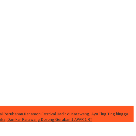
ai Perubahan
Danamon Festival Hadir di Karawang, Ayu Ting Ting hingga
etaka, Damkar Karawang Dorong Gerakan 1 APAR 1 RT