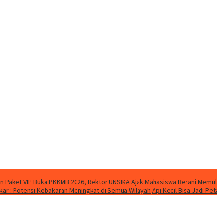
n Paket VIP
Buka PKKMB 2026, Rektor UNSIKA Ajak Mahasiswa Berani Memul
ar : Potensi Kebakaran Meningkat di Semua Wilayah
Api Kecil Bisa Jadi P