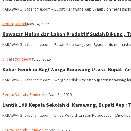
KARAWANG, Jabartime.com – Bupati Karawang Aep Syaepuloh menegaska
admin
Berita
,
Daerah
May 14, 2026
Kawasan Hutan dan Lahan Produktif Sudah Dikunci, T
KARAWANG, Jabartime.com – Bupati Karawang, Aep Syaepuloh, memasti
admin
Uncategorized
May 11, 2026
Kabar Gembira Bagi Warga Karawang Utara, Bupati Ae
KARAWANG, Jabartime.com – Warga pesisir utara Kabupaten Karawang kini
admin
Berita
,
Daerah
,
Pendidikan
April 24, 2026
Lantik 199 Kepala Sekolah di Karawang, Bupati Aep : 
KARAWANG, Jabartime.com – Dinas Pendidikan dan Kebudayaan (Disdikbu
admin
Berita
,
Daerah
,
Pendidikan
April 2, 2026