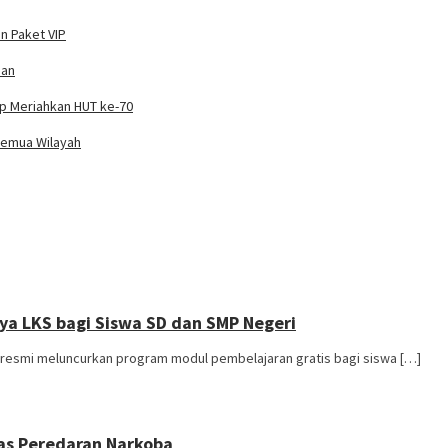
n Paket VIP
han
ap Meriahkan HUT ke-70
Semua Wilayah
ya LKS bagi Siswa SD dan SMP Negeri
esmi meluncurkan program modul pembelajaran gratis bagi siswa […]
tas Peredaran Narkoba