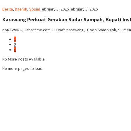
admin
Berita
,
Daerah
,
Sosial
February 5, 2026
February 5, 2026
Karawang Perkuat Gerakan Sadar Sampah, Bupati Inst
KARAWANG, Jabartime.com – Bupati Karawang, H. Aep Syaepuloh, SE meng
1
2
»
No More Posts Available.
No more pages to load.