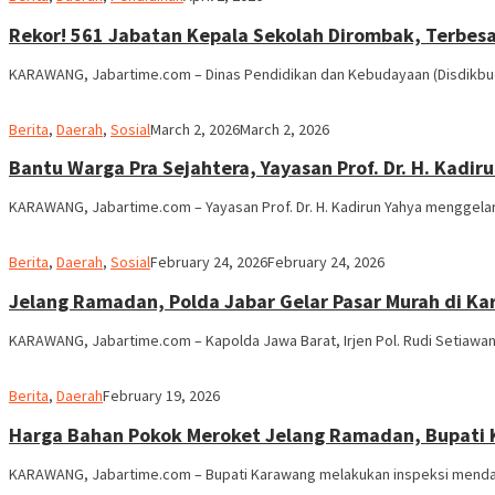
Rekor! 561 Jabatan Kepala Sekolah Dirombak, Terbes
KARAWANG, Jabartime.com – Dinas Pendidikan dan Kebudayaan (Disdikbu
admin
Berita
,
Daerah
,
Sosial
March 2, 2026
March 2, 2026
Bantu Warga Pra Sejahtera, Yayasan Prof. Dr. H. Kad
KARAWANG, Jabartime.com – Yayasan Prof. Dr. H. Kadirun Yahya menggelar
admin
Berita
,
Daerah
,
Sosial
February 24, 2026
February 24, 2026
Jelang Ramadan, Polda Jabar Gelar Pasar Murah di Ka
KARAWANG, Jabartime.com – Kapolda Jawa Barat, Irjen Pol. Rudi Setiawa
admin
Berita
,
Daerah
February 19, 2026
Harga Bahan Pokok Meroket Jelang Ramadan, Bupati 
KARAWANG, Jabartime.com – Bupati Karawang melakukan inspeksi mendada