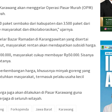
 Karawang akan menggelar Operasi Pasar Murah (OPM)
yah.
00 paket sembako dari kabupaten dan 3.500 paket dari
 ke masyarakat dan dikolaborasikan,” ujarnya.
lar Bazar Ramadan di Karangpawitan yang disertai
but, masyarakat rentan akan mendapatkan subsidi harga.
100.000, masyarakat cukup membayar Rp50.000. Sisanya
atanya.
perkembangan harga, khususnya minyak goreng yang
butuhkan masyarakat, termasuk pelaku usaha kecil
arga juga akan dilakukan di Pasar Karawang guna
rjaga di seluruh wilayah.
ang
Forkopimda
Jawa Barat
Karawang