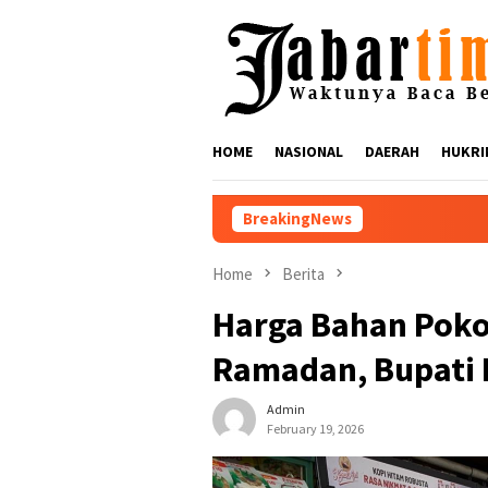
Skip
to
content
HOME
NASIONAL
DAERAH
HUKRI
BreakingNews
Nikmati Suar Siar Fest
Home
Berita
Harga Bahan Poko
Ramadan, Bupati 
Admin
February 19, 2026