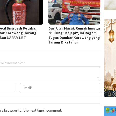
ecil Bisa Jadi Petaka,
Dari Ular Masuk Rumah hingga
ar Karawang Dorong
“Burung” Kejepit, Ini Ragam
kan 1 APAR 1 RT
Tugas Damkar Karawang yang
Jarang Diketahui
 fields are marked
*
his browser for the next time I comment.