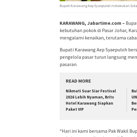
Bupati Karawang Aep Syaepuloh melakukan Sidak 
KARAWANG, Jabartime.com –
Bupat
kebutuhan pokok di Pasar Johar, Ka
mengalami kenaikan, terutama cabai
Bupati Karawang Aep Syaepuloh bers
pengelola pasar turun langsung mem
pasaran.
READ MORE
Nikmati Suar Siar Festival
Bu
2026 Lebih Nyaman, Brits
UN
Hotel Karawang Siapkan
Be
Paket VIP
Pe
“Hari ini kami bersama Pak Wakil Bu