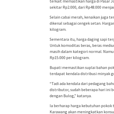
terkait memastikan harga di Pasar Jo
sekitar Rp2.000, dari Rp48.000 menjad
Selain cabai merah, kenaikan juga ter
dikenal sebagai cengek setan. Hargan
kilogram.
Sementara itu, harga daging sapi ter
Untuk komoditas beras, beras medium 
masih dalam kategori normal. Namun
Rp15.000 per kilogram.
Bupati memastikan suplai bahan poko
terdapat kendala distribusi minyak 
“Tadi ada kendala dari pedagang bah
distributor, sudah beberapa hari ini 
dengan Bulog,” katanya.
Ia berharap harga kebutuhan pokok 
Karawang akan meningkatkan konsum