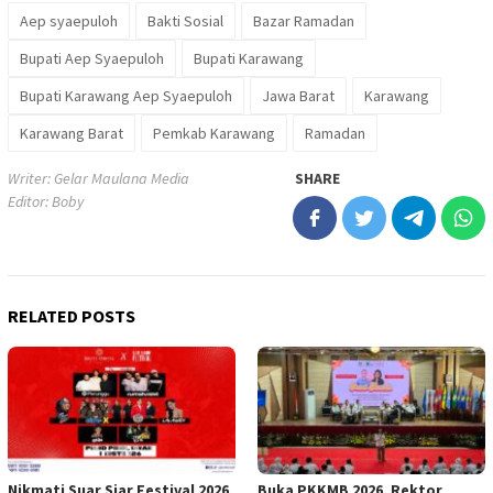
Aep syaepuloh
Bakti Sosial
Bazar Ramadan
Bupati Aep Syaepuloh
Bupati Karawang
Bupati Karawang Aep Syaepuloh
Jawa Barat
Karawang
Karawang Barat
Pemkab Karawang
Ramadan
Writer: Gelar Maulana Media
SHARE
Editor: Boby
RELATED POSTS
Nikmati Suar Siar Festival 2026
Buka PKKMB 2026, Rektor