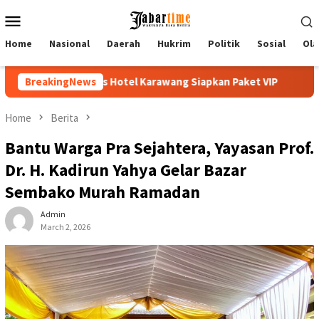
Skip
Mobile
to
Menu
content
Home
Nasional
Daerah
Hukrim
Politik
Sosial
Ola
rawang Siapkan Paket VIP
BreakingNews
Buka PKKMB 2026, Rektor UNSIK
Home
Berita
Bantu Warga Pra Sejahtera, Yayasan Prof.
Dr. H. Kadirun Yahya Gelar Bazar
Sembako Murah Ramadan
Admin
March 2, 2026