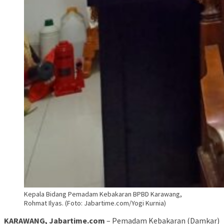
Kepala Bidang Pemadam Kebakaran BPBD Karawang,
Rohmat Ilyas. (Foto: Jabartime.com/Yogi Kurnia)
KARAWANG, Jabartime.com
– Pemadam Kebakaran (Damkar)