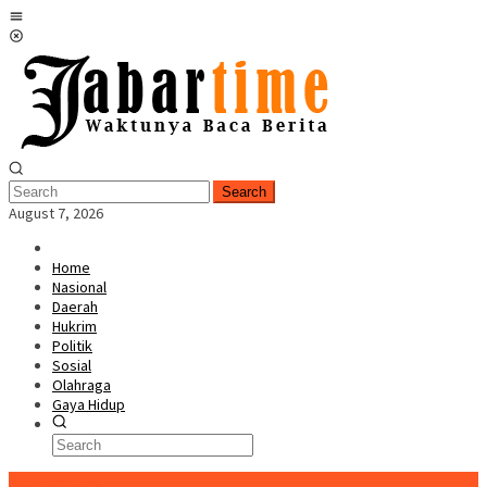
Skip
Mobile
to
Menu
content
Search
August 7, 2026
Home
Nasional
Daerah
Hukrim
Politik
Sosial
Olahraga
Gaya Hidup
BreakingNews