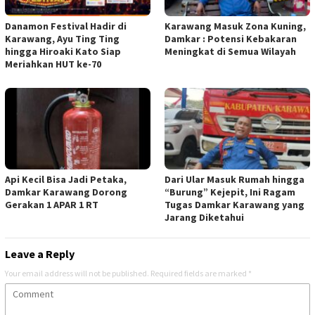
Danamon Festival Hadir di
Karawang Masuk Zona Kuning,
Karawang, Ayu Ting Ting
Damkar : Potensi Kebakaran
hingga Hiroaki Kato Siap
Meningkat di Semua Wilayah
Meriahkan HUT ke-70
Api Kecil Bisa Jadi Petaka,
Dari Ular Masuk Rumah hingga
Damkar Karawang Dorong
“Burung” Kejepit, Ini Ragam
Gerakan 1 APAR 1 RT
Tugas Damkar Karawang yang
Jarang Diketahui
Leave a Reply
Your email address will not be published.
Required fields are marked
*