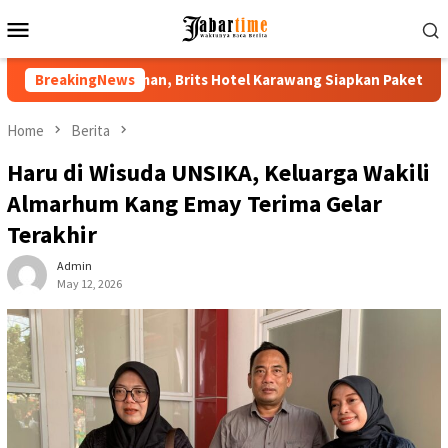
Skip
Mobile
to
Menu
content
an, Brits Hotel Karawang Siapkan Paket VIP
BreakingNews
Buka PKKMB 20
Home
Berita
Haru di Wisuda UNSIKA, Keluarga Wakili
Almarhum Kang Emay Terima Gelar
Terakhir
Admin
May 12, 2026