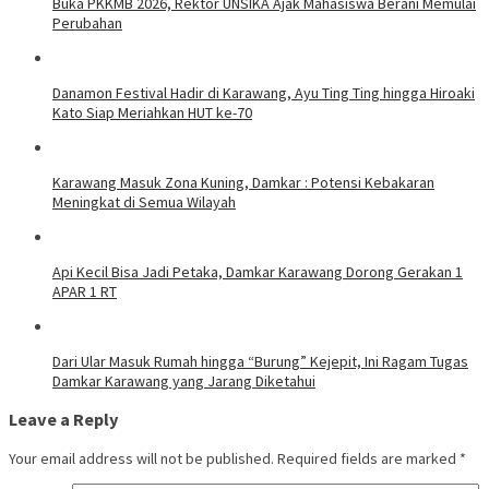
Buka PKKMB 2026, Rektor UNSIKA Ajak Mahasiswa Berani Memulai
Perubahan
Danamon Festival Hadir di Karawang, Ayu Ting Ting hingga Hiroaki
Kato Siap Meriahkan HUT ke-70
Karawang Masuk Zona Kuning, Damkar : Potensi Kebakaran
Meningkat di Semua Wilayah
Api Kecil Bisa Jadi Petaka, Damkar Karawang Dorong Gerakan 1
APAR 1 RT
Dari Ular Masuk Rumah hingga “Burung” Kejepit, Ini Ragam Tugas
Damkar Karawang yang Jarang Diketahui
Leave a Reply
Your email address will not be published.
Required fields are marked
*