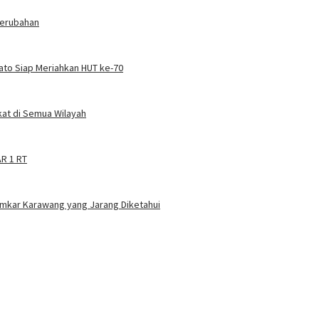
Perubahan
Kato Siap Meriahkan HUT ke-70
at di Semua Wilayah
AR 1 RT
amkar Karawang yang Jarang Diketahui