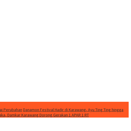
ai Perubahan
Danamon Festival Hadir di Karawang, Ayu Ting Ting hingga
etaka, Damkar Karawang Dorong Gerakan 1 APAR 1 RT