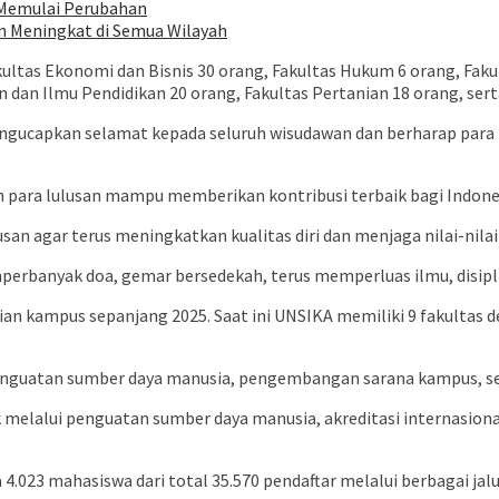
 Memulai Perubahan
n Meningkat di Semua Wilayah
ultas Ekonomi dan Bisnis 30 orang, Fakultas Hukum 6 orang, Faku
n dan Ilmu Pendidikan 20 orang, Fakultas Pertanian 18 orang, sert
 mengucapkan selamat kepada seluruh wisudawan dan berharap par
para lulusan mampu memberikan kontribusi terbaik bagi Indonesi
n agar terus meningkatkan kualitas diri dan menjaga nilai-nilai
mperbanyak doa, gemar bersedekah, terus memperluas ilmu, disipli
n kampus sepanjang 2025. Saat ini UNSIKA memiliki 9 fakultas de
enguatan sumber daya manusia, pengembangan sarana kampus, sert
k melalui penguatan sumber daya manusia, akreditasi internasio
23 mahasiswa dari total 35.570 pendaftar melalui berbagai jalur