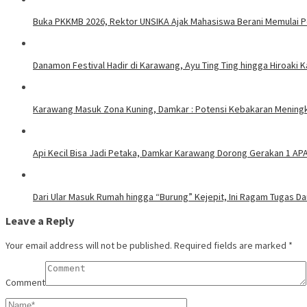
Buka PKKMB 2026, Rektor UNSIKA Ajak Mahasiswa Berani Memulai 
Danamon Festival Hadir di Karawang, Ayu Ting Ting hingga Hiroaki 
Karawang Masuk Zona Kuning, Damkar : Potensi Kebakaran Meningk
Api Kecil Bisa Jadi Petaka, Damkar Karawang Dorong Gerakan 1 AP
Dari Ular Masuk Rumah hingga “Burung” Kejepit, Ini Ragam Tugas D
Leave a Reply
Your email address will not be published.
Required fields are marked
*
Comment