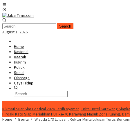
Skip
Mobile
to
Menu
content
Search
August 1, 2026
Home
Nasional
Daerah
Hukrim
Politik
Sosial
Olahraga
Gaya Hidup
BreakingNews
Nikmati Suar Siar Festival 2026 Lebih Nyaman, Brits Hotel Karawang Siapka
Hiroaki Kato Siap Meriahkan HUT ke-70
Karawang Masuk Zona Kuning, Damk
Home
Berita
Wisuda 173 Lulusan, Rektor Minta Lulusan Terus Berk