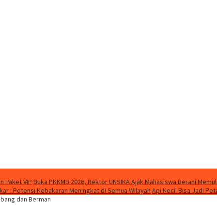
n Paket VIP
Buka PKKMB 2026, Rektor UNSIKA Ajak Mahasiswa Berani Memul
ar : Potensi Kebakaran Meningkat di Semua Wilayah
Api Kecil Bisa Jadi P
embang dan Berman