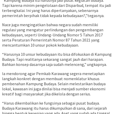
“Kampung Budaya itu harusnya jadi pusat kegiatan budaya.
Tapi karena minim pengelolaan dari Disparbud, tempat itu jadi
terbengkalai. Ini yang harus dipertanyakan, sebenarnya
pemerintah berpihak tidak kepada kebudayaan?,”tegasnya.
Nace juga mengingatkan bahwa negara sudah memiliki
regulasi yang mengatur perlindungan dan pengembangan
kebudayaan, seperti Undang-Undang Nomor 5 Tahun 2017
serta Peraturan Pemerintah Nomor 87 Tahun 2021 yang
mencantumkan 10 unsur pokok kebudayaan.
“Harusnya 10 unsur kebudayaan itu bisa difokuskan di Kampung
Budaya. Tapi realitanya sekarang sangat jauh dari harapan.
Bahkan konsep dasarnya saja sudah melenceng,” ungkapnya.
Ia mendorong agar Pemkab Karawang segera menetapkan
langkah konkret dengan membuat nomenklatur khusus
pembenahan Kampung Budaya. Selain melestarikan budaya
lokal, kawasan ini juga dinilai bisa menjadi sumber ekonomi
kreatif bagi masyarakat jika dikelola dengan serius.
“Harus dikembalikan ke fungsinya sebagai pusat budaya.
Budaya Karawang itu harus dikumpulkan di sana, dari sejarah
hingga bentuk kesenian yang ada. Aset yang sudah ada tinggal