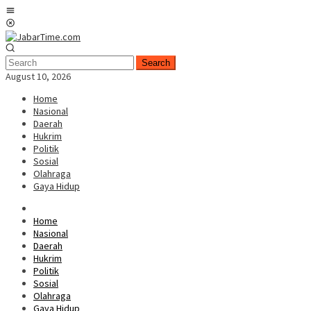
Skip
Mobile
to
Menu
content
Search
August 10, 2026
Home
Nasional
Daerah
Hukrim
Politik
Sosial
Olahraga
Gaya Hidup
Home
Nasional
Daerah
Hukrim
Politik
Sosial
Olahraga
Gaya Hidup