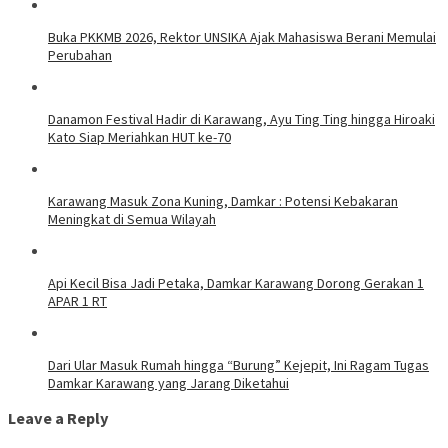
Buka PKKMB 2026, Rektor UNSIKA Ajak Mahasiswa Berani Memulai
Perubahan
Danamon Festival Hadir di Karawang, Ayu Ting Ting hingga Hiroaki
Kato Siap Meriahkan HUT ke-70
Karawang Masuk Zona Kuning, Damkar : Potensi Kebakaran
Meningkat di Semua Wilayah
Api Kecil Bisa Jadi Petaka, Damkar Karawang Dorong Gerakan 1
APAR 1 RT
Dari Ular Masuk Rumah hingga “Burung” Kejepit, Ini Ragam Tugas
Damkar Karawang yang Jarang Diketahui
Leave a Reply