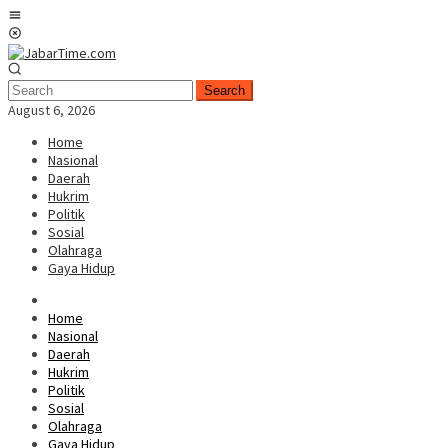
Skip
Mobile
to
Menu
content
Search
August 6, 2026
Home
Nasional
Daerah
Hukrim
Politik
Sosial
Olahraga
Gaya Hidup
Home
Nasional
Daerah
Hukrim
Politik
Sosial
Olahraga
Gaya Hidup