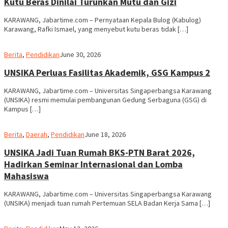
Kutu Beras Dinilai Turunkan Mutu dan Gizi
KARAWANG, Jabartime.com – Pernyataan Kepala Bulog (Kabulog)
Karawang, Rafki Ismael, yang menyebut kutu beras tidak […]
admin
Berita
,
Pendidikan
June 30, 2026
UNSIKA Perluas Fasilitas Akademik, GSG Kampus 2
KARAWANG, Jabartime.com – Universitas Singaperbangsa Karawang
(UNSIKA) resmi memulai pembangunan Gedung Serbaguna (GSG) di
Kampus […]
admin
Berita
,
Daerah
,
Pendidikan
June 18, 2026
UNSIKA Jadi Tuan Rumah BKS-PTN Barat 2026,
Hadirkan Seminar Internasional dan Lomba
Mahasiswa
KARAWANG, Jabartime.com – Universitas Singaperbangsa Karawang
(UNSIKA) menjadi tuan rumah Pertemuan SELA Badan Kerja Sama […]
admin