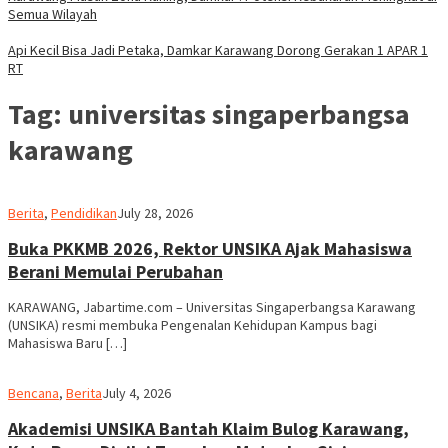
Semua Wilayah
Api Kecil Bisa Jadi Petaka, Damkar Karawang Dorong Gerakan 1 APAR 1
RT
Tag:
universitas singaperbangsa
karawang
admin
Berita
,
Pendidikan
July 28, 2026
Buka PKKMB 2026, Rektor UNSIKA Ajak Mahasiswa
Berani Memulai Perubahan
KARAWANG, Jabartime.com – Universitas Singaperbangsa Karawang
(UNSIKA) resmi membuka Pengenalan Kehidupan Kampus bagi
Mahasiswa Baru […]
admin
Bencana
,
Berita
July 4, 2026
Akademisi UNSIKA Bantah Klaim Bulog Karawang,