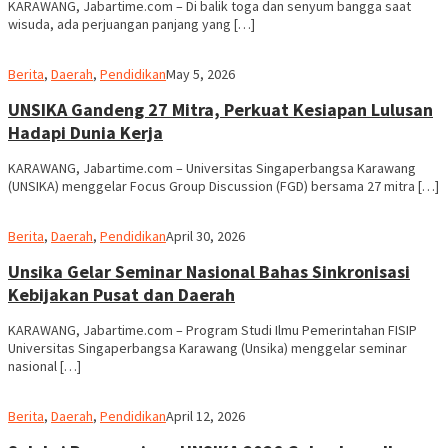
KARAWANG, Jabartime.com – Di balik toga dan senyum bangga saat
wisuda, ada perjuangan panjang yang […]
admin
Berita
,
Daerah
,
Pendidikan
May 5, 2026
UNSIKA Gandeng 27 Mitra, Perkuat Kesiapan Lulusan
Hadapi Dunia Kerja
KARAWANG, Jabartime.com – Universitas Singaperbangsa Karawang
(UNSIKA) menggelar Focus Group Discussion (FGD) bersama 27 mitra […]
admin
Berita
,
Daerah
,
Pendidikan
April 30, 2026
Unsika Gelar Seminar Nasional Bahas Sinkronisasi
Kebijakan Pusat dan Daerah
KARAWANG, Jabartime.com – Program Studi Ilmu Pemerintahan FISIP
Universitas Singaperbangsa Karawang (Unsika) menggelar seminar
nasional […]
admin
Berita
,
Daerah
,
Pendidikan
April 12, 2026