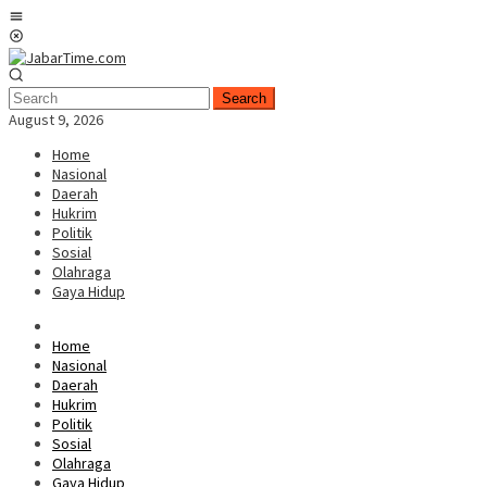
Skip
Mobile
to
Menu
content
Search
August 9, 2026
Home
Nasional
Daerah
Hukrim
Politik
Sosial
Olahraga
Gaya Hidup
Home
Nasional
Daerah
Hukrim
Politik
Sosial
Olahraga
Gaya Hidup