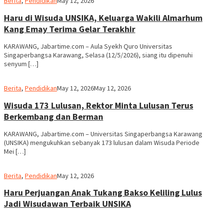
Berita
,
Pendidikan
May 12, 2026
Haru di Wisuda UNSIKA, Keluarga Wakili Almarhum
Kang Emay Terima Gelar Terakhir
KARAWANG, Jabartime.com – Aula Syekh Quro Universitas
Singaperbangsa Karawang, Selasa (12/5/2026), siang itu dipenuhi
senyum […]
admin
Berita
,
Pendidikan
May 12, 2026
May 12, 2026
Wisuda 173 Lulusan, Rektor Minta Lulusan Terus
Berkembang dan Berman
KARAWANG, Jabartime.com – Universitas Singaperbangsa Karawang
(UNSIKA) mengukuhkan sebanyak 173 lulusan dalam Wisuda Periode
Mei […]
admin
Berita
,
Pendidikan
May 12, 2026
Haru Perjuangan Anak Tukang Bakso Keliling Lulus
Jadi Wisudawan Terbaik UNSIKA