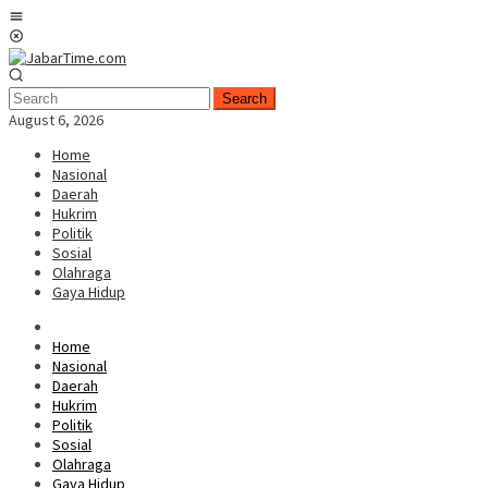
Skip
Mobile
to
Menu
content
Search
August 6, 2026
Home
Nasional
Daerah
Hukrim
Politik
Sosial
Olahraga
Gaya Hidup
Home
Nasional
Daerah
Hukrim
Politik
Sosial
Olahraga
Gaya Hidup