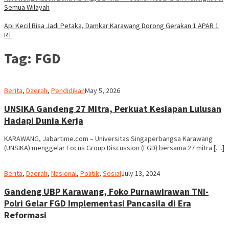
Semua Wilayah
Api Kecil Bisa Jadi Petaka, Damkar Karawang Dorong Gerakan 1 APAR 1
RT
Tag:
FGD
admin
Berita
,
Daerah
,
Pendidikan
May 5, 2026
UNSIKA Gandeng 27 Mitra, Perkuat Kesiapan Lulusan
Hadapi Dunia Kerja
KARAWANG, Jabartime.com – Universitas Singaperbangsa Karawang
(UNSIKA) menggelar Focus Group Discussion (FGD) bersama 27 mitra […]
admin
Berita
,
Daerah
,
Nasional
,
Politik
,
Sosial
July 13, 2024
Gandeng UBP Karawang, Foko Purnawirawan TNI-
Polri Gelar FGD Implementasi Pancasila di Era
Reformasi