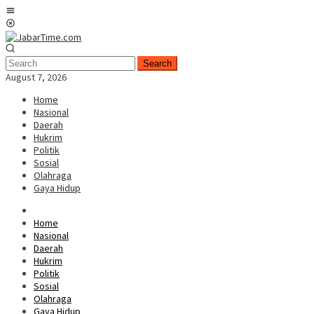
Skip
Mobile
to
Menu
content
Search
August 7, 2026
Home
Nasional
Daerah
Hukrim
Politik
Sosial
Olahraga
Gaya Hidup
Home
Nasional
Daerah
Hukrim
Politik
Sosial
Olahraga
Gaya Hidup