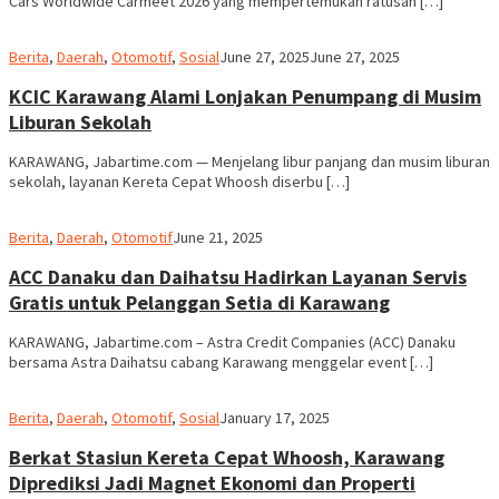
Cars Worldwide Carmeet 2026 yang mempertemukan ratusan […]
admin
Berita
,
Daerah
,
Otomotif
,
Sosial
June 27, 2025
June 27, 2025
KCIC Karawang Alami Lonjakan Penumpang di Musim
Liburan Sekolah
KARAWANG, Jabartime.com — Menjelang libur panjang dan musim liburan
sekolah, layanan Kereta Cepat Whoosh diserbu […]
admin
Berita
,
Daerah
,
Otomotif
June 21, 2025
ACC Danaku dan Daihatsu Hadirkan Layanan Servis
Gratis untuk Pelanggan Setia di Karawang
KARAWANG, Jabartime.com – Astra Credit Companies (ACC) Danaku
bersama Astra Daihatsu cabang Karawang menggelar event […]
admin
Berita
,
Daerah
,
Otomotif
,
Sosial
January 17, 2025
Berkat Stasiun Kereta Cepat Whoosh, Karawang
Diprediksi Jadi Magnet Ekonomi dan Properti