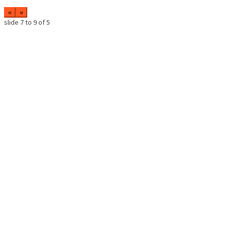
«
»
slide
7 to 9
of 5