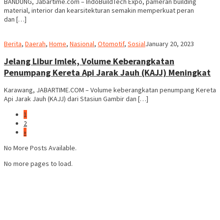
BANDUNG, Jabartime.com – IndoBuildTech Expo, pameran building
material, interior dan kearsitekturan semakin memperkuat peran
dan […]
admin
Berita
,
Daerah
,
Home
,
Nasional
,
Otomotif
,
Sosial
January 20, 2023
Jelang Libur Imlek, Volume Keberangkatan
Penumpang Kereta Api Jarak Jauh (KAJJ) Meningkat
Karawang, JABARTIME.COM – Volume keberangkatan penumpang Kereta
Api Jarak Jauh (KAJJ) dari Stasiun Gambir dan […]
1
2
»
No More Posts Available.
No more pages to load.