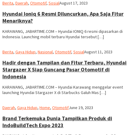
admin
Berita
,
Daerah
,
Otomotif
,
Sosial
August 17, 2023
Hyundai Ioniq 6 Resmi Diluncurkan, Apa Saja Fitur
Menariknya?
KARAWANG, JABARTIME.COM – Hyundai IONIQ 6 resmi dipasarkan di
Indonesia. Launching mobil terbaru Hyundai tersebut […]
admin
Berita
,
Gaya Hidup
,
Nasional
,
Otomotif
,
Sosial
August 11, 2023
Hadir dengan Tampilan dan Fitur Terbaru, Hyundai
Stargazer X Siap Guncang Pasar Otomotif di
Indonesia
KARAWANG, JABARTIME.COM – Hyundai Karawang menggelar event
launching Hyundai Stargazer X di Starbucks Galuh Mas […]
admin
Daerah
,
Gaya Hidup
,
Home
,
Otomotif
June 19, 2023
Brand Terkemuka Dunia Tampilkan Produk di
IndoBuildTech Expo 2023