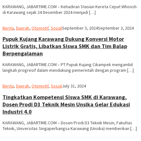
KARAWANG, JABARTIME.COM – Kehadiran Stasiun Kereta Cepat Whoosh
di Karawang sejak 24 Desember 2024 menjadi […]
admin
Berita
,
Daerah
,
Otomotif
,
Sosial
September 3, 2024
September 3, 2024
Pupuk Kujang Karawang Dukung Konversi Motor
Listrik Gratis, Libatkan Siswa SMK dan Tim Balap
Berpengalaman
KARAWANG, JABARTIME.COM – PT Pupuk Kujang Cikampek mengambil
langkah progresif dalam mendukung pemerintah dengan program […]
admin
Berita
,
Daerah
,
Otomotif
,
Sosial
July 31, 2024
Tingkatkan Kompetensi Siswa SMK di Karawang,
Dosen Prodi D3 Teknik Mesin Unsika Gelar Edukasi
Industri 4.0
KARAWANG, JABARTIME.COM – Dosen Prodi D3 Teknik Mesin, Fakultas
Teknik, Universitas Singaperbangsa Karawang (Unsika) memberikan […]