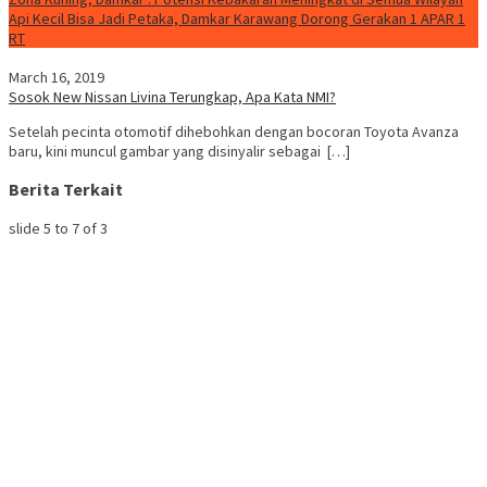
Api Kecil Bisa Jadi Petaka, Damkar Karawang Dorong Gerakan 1 APAR 1
RT
March 16, 2019
Sosok New Nissan Livina Terungkap, Apa Kata NMI?
Setelah pecinta otomotif dihebohkan dengan bocoran Toyota Avanza
baru, kini muncul gambar yang disinyalir sebagai […]
Berita Terkait
slide
5 to 7
of 3