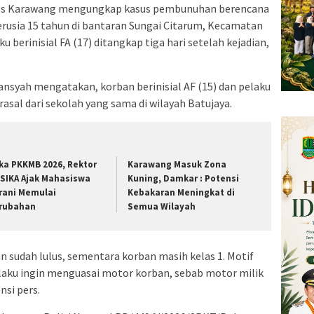
s Karawang mengungkap kasus pembunuhan berencana
rusia 15 tahun di bantaran Sungai Citarum, Kecamatan
 berinisial FA (17) ditangkap tiga hari setelah kejadian,
ansyah mengatakan, korban berinisial AF (15) dan pelaku
asal dari sekolah yang sama di wilayah Batujaya.
ka PKKMB 2026, Rektor
Karawang Masuk Zona
SIKA Ajak Mahasiswa
Kuning, Damkar : Potensi
rani Memulai
Kebakaran Meningkat di
rubahan
Semua Wilayah
an sudah lulus, sementara korban masih kelas 1. Motif
aku ingin menguasai motor korban, sebab motor milik
nsi pers.