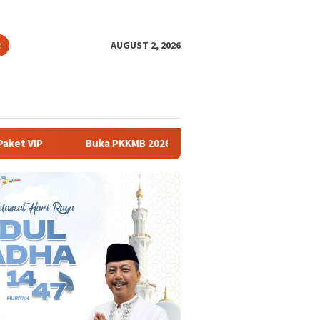
h
AUGUST 2, 2026
KMB 2026, Rektor UNSIKA Ajak Mahasiswa Berani Memulai Perub