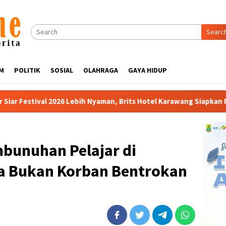
Searc
M
POLITIK
SOSIAL
OLAHRAGA
GAYA HIDUP
h Nyaman, Brits Hotel Karawang Siapkan Paket VIP
Buka PK
mbunuhan Pelajar di
ta Bukan Korban Bentrokan