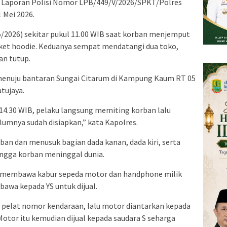
n Laporan Polisi Nomor LPB/449/V/2026/SPKT/Polres
 Mei 2026.
/2026) sekitar pukul 11.00 WIB saat korban menjemput
ket hoodie. Keduanya sempat mendatangi dua toko,
an tutup.
enuju bantaran Sungai Citarum di Kampung Kaum RT 05
tujaya.
 14.30 WIB, pelaku langsung memiting korban lalu
umnya sudah disiapkan,” kata Kapolres.
an dan menusuk bagian dada kanan, dada kiri, serta
ngga korban meninggal dunia.
 membawa kabur sepeda motor dan handphone milik
bawa kepada YS untuk dijual.
 pelat nomor kendaraan, lalu motor diantarkan kepada
Motor itu kemudian dijual kepada saudara S seharga