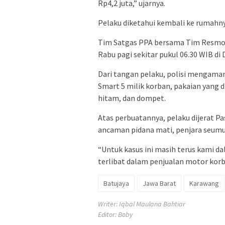
Rp4,2 juta,” ujarnya.
Pelaku diketahui kembali ke rumahnya
Tim Satgas PPA bersama Tim Resmo
Rabu pagi sekitar pukul 06.30 WIB di
Dari tangan pelaku, polisi mengaman
Smart 5 milik korban, pakaian yang d
hitam, dan dompet.
Atas perbuatannya, pelaku dijerat 
ancaman pidana mati, penjara seumur
“Untuk kasus ini masih terus kami d
terlibat dalam penjualan motor korba
Batujaya
Jawa Barat
Karawang
Writer: Iqbal Maulana Bahtiar
Editor: Boby