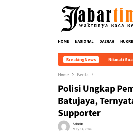
Skip
to
content
HOME
NASIONAL
DAERAH
HUKRI
Nikmati Suar Siar Festival 2026 Lebi
BreakingNews
Home
Berita
Polisi Ungkap Pe
Batujaya, Ternya
Supporter
Admin
May 14, 2026