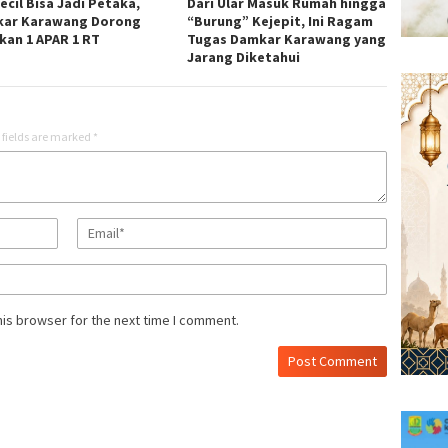
ecil Bisa Jadi Petaka,
Dari Ular Masuk Rumah hingga
ar Karawang Dorong
“Burung” Kejepit, Ini Ragam
kan 1 APAR 1 RT
Tugas Damkar Karawang yang
Jarang Diketahui
 fields are marked
*
his browser for the next time I comment.