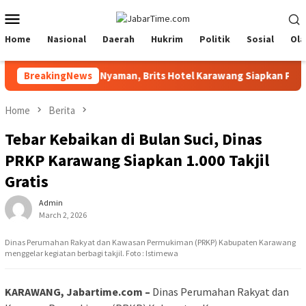
Skip
Mobile
to
Menu
content
Home
Nasional
Daerah
Hukrim
Politik
Sosial
Ola
Festival 2026 Lebih Nyaman, Brits Hotel Karawang Siapkan Paket V
BreakingNews
Home
Berita
Tebar Kebaikan di Bulan Suci, Dinas
PRKP Karawang Siapkan 1.000 Takjil
Gratis
Admin
March 2, 2026
Dinas Perumahan Rakyat dan Kawasan Permukiman (PRKP) Kabupaten Karawang
menggelar kegiatan berbagi takjil. Foto : Istimewa
KARAWANG, Jabartime.com –
Dinas Perumahan Rakyat dan