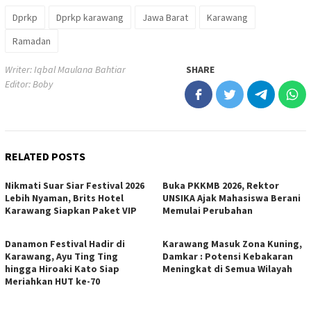
Dprkp
Dprkp karawang
Jawa Barat
Karawang
Ramadan
Writer: Iqbal Maulana Bahtiar
SHARE
Editor: Boby
RELATED POSTS
Nikmati Suar Siar Festival 2026
Buka PKKMB 2026, Rektor
Lebih Nyaman, Brits Hotel
UNSIKA Ajak Mahasiswa Berani
Karawang Siapkan Paket VIP
Memulai Perubahan
Danamon Festival Hadir di
Karawang Masuk Zona Kuning,
Karawang, Ayu Ting Ting
Damkar : Potensi Kebakaran
hingga Hiroaki Kato Siap
Meningkat di Semua Wilayah
Meriahkan HUT ke-70