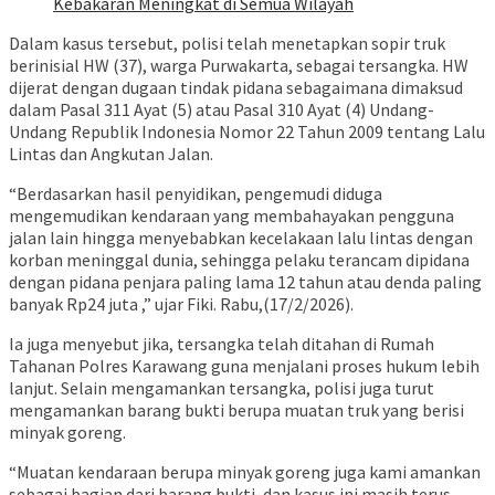
Kebakaran Meningkat di Semua Wilayah
Dalam kasus tersebut, polisi telah menetapkan sopir truk
berinisial HW (37), warga Purwakarta, sebagai tersangka. HW
dijerat dengan dugaan tindak pidana sebagaimana dimaksud
dalam Pasal 311 Ayat (5) atau Pasal 310 Ayat (4) Undang-
Undang Republik Indonesia Nomor 22 Tahun 2009 tentang Lalu
Lintas dan Angkutan Jalan.
“Berdasarkan hasil penyidikan, pengemudi diduga
mengemudikan kendaraan yang membahayakan pengguna
jalan lain hingga menyebabkan kecelakaan lalu lintas dengan
korban meninggal dunia, sehingga pelaku terancam dipidana
dengan pidana penjara paling lama 12 tahun atau denda paling
banyak Rp24 juta ,” ujar Fiki. Rabu,(17/2/2026).
Ia juga menyebut jika, tersangka telah ditahan di Rumah
Tahanan Polres Karawang guna menjalani proses hukum lebih
lanjut. Selain mengamankan tersangka, polisi juga turut
mengamankan barang bukti berupa muatan truk yang berisi
minyak goreng.
“Muatan kendaraan berupa minyak goreng juga kami amankan
sebagai bagian dari barang bukti, dan kasus ini masih terus