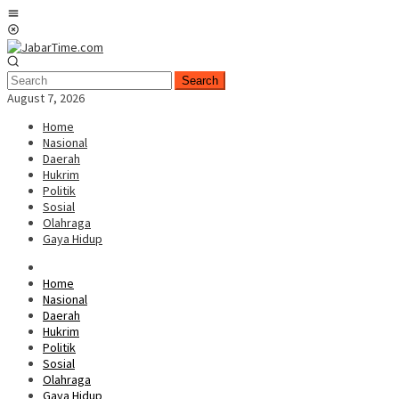
Skip
Mobile
to
Menu
content
Search
August 7, 2026
Home
Nasional
Daerah
Hukrim
Politik
Sosial
Olahraga
Gaya Hidup
Home
Nasional
Daerah
Hukrim
Politik
Sosial
Olahraga
Gaya Hidup