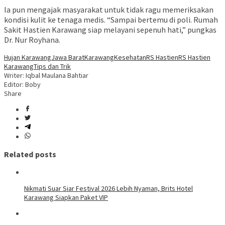
Ia pun mengajak masyarakat untuk tidak ragu memeriksakan
kondisi kulit ke tenaga medis. “Sampai bertemu di poli. Rumah
Sakit Hastien Karawang siap melayani sepenuh hati,” pungkas
Dr. Nur Royhana.
Hujan Karawang
Jawa Barat
Karawang
Kesehatan
RS Hastien
RS Hastien
Karawang
Tips dan Trik
Writer: Iqbal Maulana Bahtiar
Editor: Boby
Share
Related posts
Nikmati Suar Siar Festival 2026 Lebih Nyaman, Brits Hotel
Karawang Siapkan Paket VIP