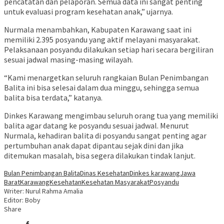
pencatatan dan pelaporan. Semua data ini sangat penting
untuk evaluasi program kesehatan anak,” ujarnya.
Nurmala menambahkan, Kabupaten Karawang saat ini
memiliki 2.395 posyandu yang aktif melayani masyarakat.
Pelaksanaan posyandu dilakukan setiap hari secara bergiliran
sesuai jadwal masing-masing wilayah.
“Kami menargetkan seluruh rangkaian Bulan Penimbangan
Balita ini bisa selesai dalam dua minggu, sehingga semua
balita bisa terdata,” katanya.
Dinkes Karawang mengimbau seluruh orang tua yang memiliki
balita agar datang ke posyandu sesuai jadwal. Menurut
Nurmala, kehadiran balita di posyandu sangat penting agar
pertumbuhan anak dapat dipantau sejak dini dan jika
ditemukan masalah, bisa segera dilakukan tindak lanjut.
Bulan Penimbangan Balita
Dinas Kesehatan
Dinkes karawang
Jawa
Barat
Karawang
Kesehatan
Kesehatan Masyarakat
Posyandu
Writer: Nurul Rahma Amalia
Editor: Boby
Share