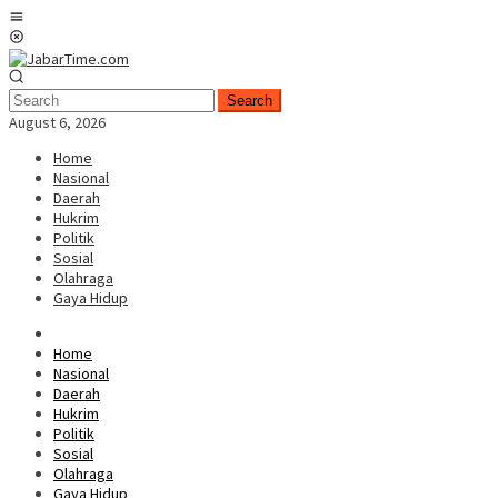
Skip
Mobile
to
Menu
content
Search
August 6, 2026
Home
Nasional
Daerah
Hukrim
Politik
Sosial
Olahraga
Gaya Hidup
Home
Nasional
Daerah
Hukrim
Politik
Sosial
Olahraga
Gaya Hidup