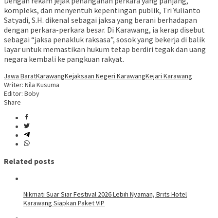
Dengan rekam jejak penanganan perkara yang panjang,
kompleks, dan menyentuh kepentingan publik, Tri Yulianto
Satyadi, S.H. dikenal sebagai jaksa yang berani berhadapan
dengan perkara-perkara besar. Di Karawang, ia kerap disebut
sebagai “jaksa penakluk raksasa”, sosok yang bekerja di balik
layar untuk memastikan hukum tetap berdiri tegak dan uang
negara kembali ke pangkuan rakyat.
Jawa Barat
Karawang
Kejaksaan Negeri Karawang
Kejari Karawang
Writer: Nila Kusuma
Editor: Boby
Share
Related posts
Nikmati Suar Siar Festival 2026 Lebih Nyaman, Brits Hotel
Karawang Siapkan Paket VIP