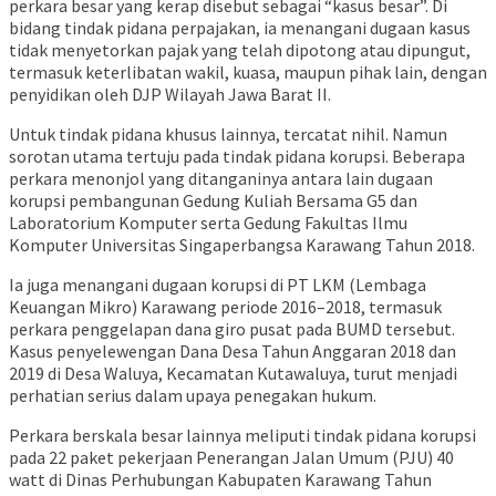
perkara besar yang kerap disebut sebagai “kasus besar”. Di
bidang tindak pidana perpajakan, ia menangani dugaan kasus
tidak menyetorkan pajak yang telah dipotong atau dipungut,
termasuk keterlibatan wakil, kuasa, maupun pihak lain, dengan
penyidikan oleh DJP Wilayah Jawa Barat II.
Untuk tindak pidana khusus lainnya, tercatat nihil. Namun
sorotan utama tertuju pada tindak pidana korupsi. Beberapa
perkara menonjol yang ditanganinya antara lain dugaan
korupsi pembangunan Gedung Kuliah Bersama G5 dan
Laboratorium Komputer serta Gedung Fakultas Ilmu
Komputer Universitas Singaperbangsa Karawang Tahun 2018.
Ia juga menangani dugaan korupsi di PT LKM (Lembaga
Keuangan Mikro) Karawang periode 2016–2018, termasuk
perkara penggelapan dana giro pusat pada BUMD tersebut.
Kasus penyelewengan Dana Desa Tahun Anggaran 2018 dan
2019 di Desa Waluya, Kecamatan Kutawaluya, turut menjadi
perhatian serius dalam upaya penegakan hukum.
Perkara berskala besar lainnya meliputi tindak pidana korupsi
pada 22 paket pekerjaan Penerangan Jalan Umum (PJU) 40
watt di Dinas Perhubungan Kabupaten Karawang Tahun