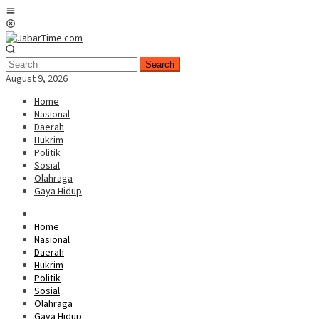
Skip
Mobile
to
Menu
content
Search
August 9, 2026
Home
Nasional
Daerah
Hukrim
Politik
Sosial
Olahraga
Gaya Hidup
Home
Nasional
Daerah
Hukrim
Politik
Sosial
Olahraga
Gaya Hidup