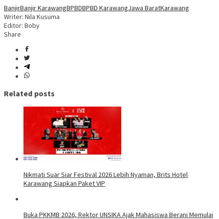
Banjir
Banjir Karawang
BPBD
BPBD Karawang
Jawa Barat
Karawang
Writer: Nila Kusuma
Editor: Boby
Share
Related posts
Nikmati Suar Siar Festival 2026 Lebih Nyaman, Brits Hotel
Karawang Siapkan Paket VIP
Buka PKKMB 2026, Rektor UNSIKA Ajak Mahasiswa Berani Memulai