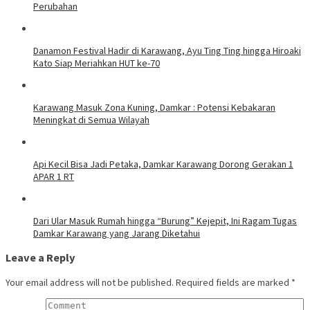
Perubahan
Danamon Festival Hadir di Karawang, Ayu Ting Ting hingga Hiroaki
Kato Siap Meriahkan HUT ke-70
Karawang Masuk Zona Kuning, Damkar : Potensi Kebakaran
Meningkat di Semua Wilayah
Api Kecil Bisa Jadi Petaka, Damkar Karawang Dorong Gerakan 1
APAR 1 RT
Dari Ular Masuk Rumah hingga “Burung” Kejepit, Ini Ragam Tugas
Damkar Karawang yang Jarang Diketahui
Leave a Reply
Your email address will not be published.
Required fields are marked
*