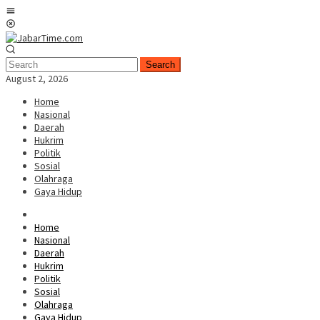
Skip
Mobile
to
Menu
content
Search
August 2, 2026
Home
Nasional
Daerah
Hukrim
Politik
Sosial
Olahraga
Gaya Hidup
Home
Nasional
Daerah
Hukrim
Politik
Sosial
Olahraga
Gaya Hidup