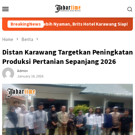
Skip
Mobile
to
Menu
content
 Festival 2026 Lebih Nyaman, Brits Hotel Karawang Siapkan Paket
BreakingNews
Home
Berita
Distan Karawang Targetkan Peningkatan
Produksi Pertanian Sepanjang 2026
Admin
January 16, 2026