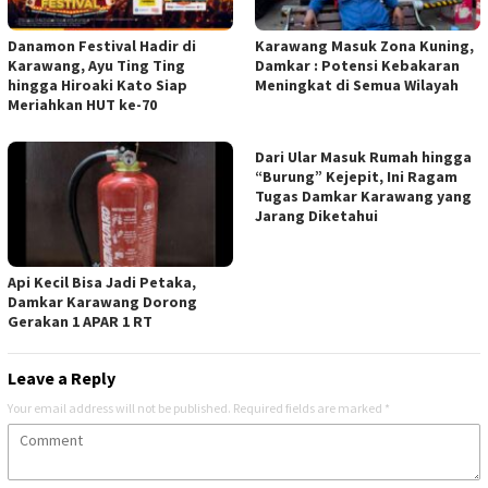
Danamon Festival Hadir di
Karawang Masuk Zona Kuning,
Karawang, Ayu Ting Ting
Damkar : Potensi Kebakaran
hingga Hiroaki Kato Siap
Meningkat di Semua Wilayah
Meriahkan HUT ke-70
Dari Ular Masuk Rumah hingga
“Burung” Kejepit, Ini Ragam
Tugas Damkar Karawang yang
Jarang Diketahui
Api Kecil Bisa Jadi Petaka,
Damkar Karawang Dorong
Gerakan 1 APAR 1 RT
Leave a Reply
Your email address will not be published.
Required fields are marked
*