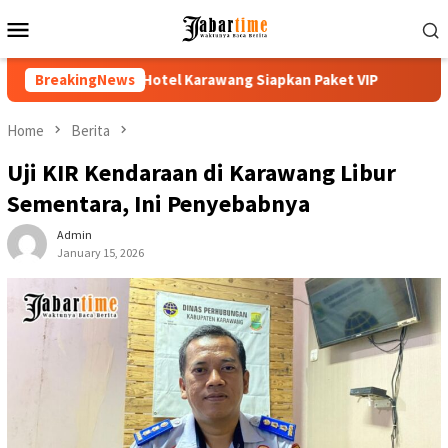
Skip
Mobile
to
Menu
content
l Karawang Siapkan Paket VIP
BreakingNews
Buka PKKMB 2026, Rektor U
Home
Berita
Uji KIR Kendaraan di Karawang Libur
Sementara, Ini Penyebabnya
Admin
January 15, 2026