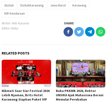
dishub
Dishubkarawang
Jawa Barat
Karawang
KIR Kendaraan
Writer: Nila Kusuma
SHARE
Editor: Boby
RELATED POSTS
Nikmati Suar Siar Festival 2026
Buka PKKMB 2026, Rektor
Lebih Nyaman, Brits Hotel
UNSIKA Ajak Mahasiswa Berani
Karawang Siapkan Paket VIP
Memulai Perubahan