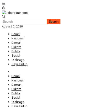
Skip
Mobile
to
Menu
content
Search
August 6, 2026
Home
Nasional
Daerah
Hukrim
Politik
Sosial
Olahraga
Gaya Hidup
Home
Nasional
Daerah
Hukrim
Politik
Sosial
Olahraga
Gaya Hidup