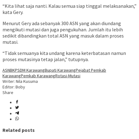
“Kita lihat saja nanti. Kalau semua siap tinggal melaksanakan,”
kata Gery.
Menurut Gery ada sebanyak 300 ASN yang akan diundang
mengikuti mutasi dan juga pengukuhan. Jumlah itu lebih
sedikit dibandingkan total ASN yang masuk dalam proses
mutasi.
“Tidak semuanya kita undang karena keterbatasan namun
proses mutasinya tetap jalan,” tutupnya.
ASN
BKPSDM Karawang
Bupati Karawang
Pejabat Pemkab
Karawang
Pemkab Karawang
Rotasi-Mutasi
Writer: Nila Kusuma
Editor: Boby
Share
Related posts