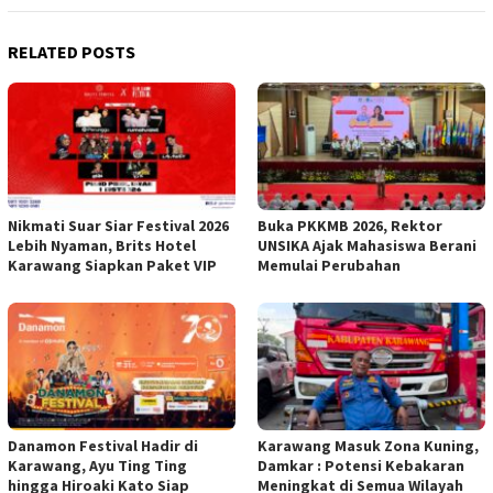
RELATED POSTS
Nikmati Suar Siar Festival 2026
Buka PKKMB 2026, Rektor
Lebih Nyaman, Brits Hotel
UNSIKA Ajak Mahasiswa Berani
Karawang Siapkan Paket VIP
Memulai Perubahan
Danamon Festival Hadir di
Karawang Masuk Zona Kuning,
Karawang, Ayu Ting Ting
Damkar : Potensi Kebakaran
hingga Hiroaki Kato Siap
Meningkat di Semua Wilayah