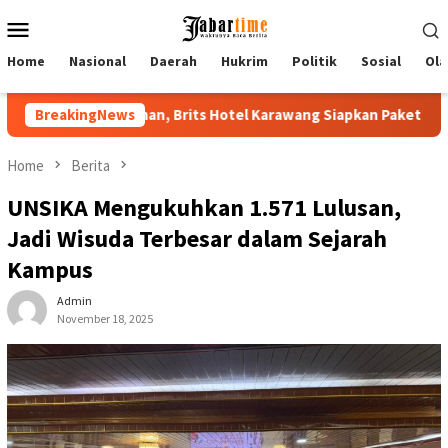
Skip
Mobile
to
Menu
content
Home
Nasional
Daerah
Hukrim
Politik
Sosial
Ola
 Hotel Karawang Siapkan Paket VIP
BreakingNews
Buka PKKMB 2026, Rekt
Home
Berita
UNSIKA Mengukuhkan 1.571 Lulusan,
Jadi Wisuda Terbesar dalam Sejarah
Kampus
Admin
November 18, 2025