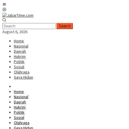
Skip
Mobile
to
Menu
content
Search
August 6, 2026
Home
Nasional
Daerah
Hukrim
Politik
Sosial
Olahraga
Gaya Hidup
Home
Nasional
Daerah
Hukrim
Politik
Sosial
Olahraga
Gaya Hidup