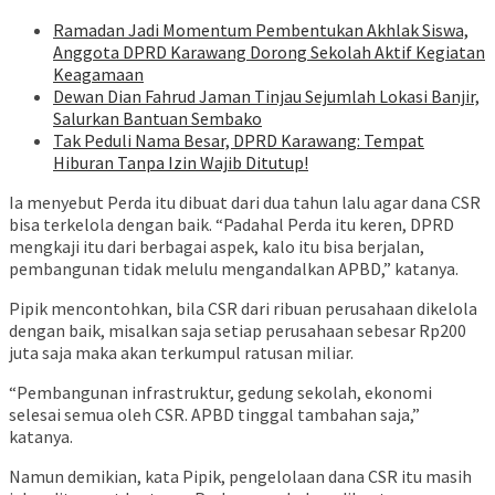
Ramadan Jadi Momentum Pembentukan Akhlak Siswa,
Anggota DPRD Karawang Dorong Sekolah Aktif Kegiatan
Keagamaan
Dewan Dian Fahrud Jaman Tinjau Sejumlah Lokasi Banjir,
Salurkan Bantuan Sembako
Tak Peduli Nama Besar, DPRD Karawang: Tempat
Hiburan Tanpa Izin Wajib Ditutup!
Ia menyebut Perda itu dibuat dari dua tahun lalu agar dana CSR
bisa terkelola dengan baik. “Padahal Perda itu keren, DPRD
mengkaji itu dari berbagai aspek, kalo itu bisa berjalan,
pembangunan tidak melulu mengandalkan APBD,” katanya.
Pipik mencontohkan, bila CSR dari ribuan perusahaan dikelola
dengan baik, misalkan saja setiap perusahaan sebesar Rp200
juta saja maka akan terkumpul ratusan miliar.
“Pembangunan infrastruktur, gedung sekolah, ekonomi
selesai semua oleh CSR. APBD tinggal tambahan saja,”
katanya.
Namun demikian, kata Pipik, pengelolaan dana CSR itu masih