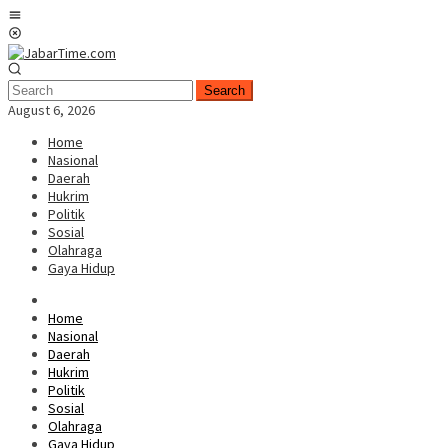
Skip
Mobile
to
Menu
content
Search
August 6, 2026
Home
Nasional
Daerah
Hukrim
Politik
Sosial
Olahraga
Gaya Hidup
Home
Nasional
Daerah
Hukrim
Politik
Sosial
Olahraga
Gaya Hidup