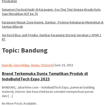
Perubahan
Danamon Festival Hadir di Karawang, Ayu Ting Ting hingga Hiroaki Kato
Siap Meriahkan HUT ke-70
Karawang Masuk Zona Kuning, Damkar : Potensi Kebakaran Meningkat di
Semua Wilayah
Api Kecil Bisa Jadi Petaka, Damkar Karawang Dorong Gerakan 1 APAR 1
RT
Topic:
Bandung
admin
Daerah
,
Gaya Hidup
,
Home
,
Otomotif
June 19, 2023
Brand Terkemuka Dunia Tampilkan Produk di
IndoBuildTech Expo 2023
BANDUNG, Jabartime.com – IndoBuildTech Expo, pameran building
material, interior dan kearsitekturan semakin memperkuat peran
dan […]
No More Posts Available.