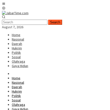
Skip
Mobile
to
Menu
content
Search
August 7, 2026
Home
Nasional
Daerah
Hukrim
Politik
Sosial
Olahraga
Gaya Hidup
Home
Nasional
Daerah
Hukrim
Politik
Sosial
Olahraga
Gaya Hidup