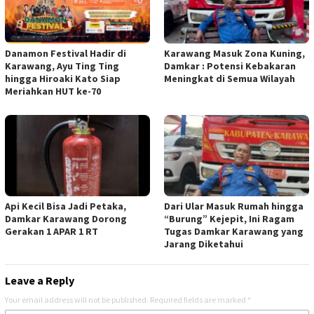
Danamon Festival Hadir di
Karawang Masuk Zona Kuning,
Karawang, Ayu Ting Ting
Damkar : Potensi Kebakaran
hingga Hiroaki Kato Siap
Meningkat di Semua Wilayah
Meriahkan HUT ke-70
Api Kecil Bisa Jadi Petaka,
Dari Ular Masuk Rumah hingga
Damkar Karawang Dorong
“Burung” Kejepit, Ini Ragam
Gerakan 1 APAR 1 RT
Tugas Damkar Karawang yang
Jarang Diketahui
Leave a Reply
Your email address will not be published.
Required fields are marked
*