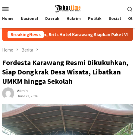
Skip
Mobile
to
Menu
content
Home
Nasional
Daerah
Hukrim
Politik
Sosial
Ola
otel Karawang Siapkan Paket VIP
BreakingNews
Buka PKKMB 2026, Rektor
Home
Berita
Fordesta Karawang Resmi Dikukuhkan,
Siap Dongkrak Desa Wisata, Libatkan
UMKM hingga Sekolah
Admin
June 23, 2026