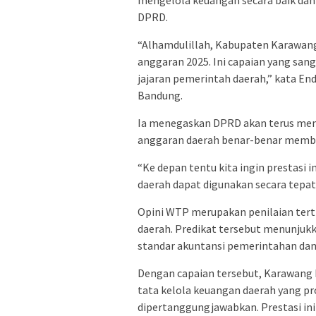
mengelola keuangan secara baik dan
DPRD.
“Alhamdulillah, Kabupaten Karawan
anggaran 2025. Ini capaian yang san
jajaran pemerintah daerah,” kata En
Bandung.
Ia menegaskan DPRD akan terus men
anggaran daerah benar-benar membe
“Ke depan tentu kita ingin prestasi 
daerah dapat digunakan secara tepat
Opini WTP merupakan penilaian tert
daerah. Predikat tersebut menunjukk
standar akuntansi pemerintahan dan 
Dengan capaian tersebut, Karawan
tata kelola keuangan daerah yang pr
dipertanggungjawabkan. Prestasi in