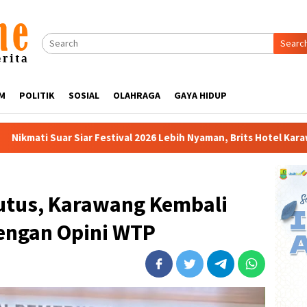
Searc
M
POLITIK
SOSIAL
OLAHRAGA
GAYA HIDUP
val 2026 Lebih Nyaman, Brits Hotel Karawang Siapkan Paket VIP
utus, Karawang Kembali
dengan Opini WTP