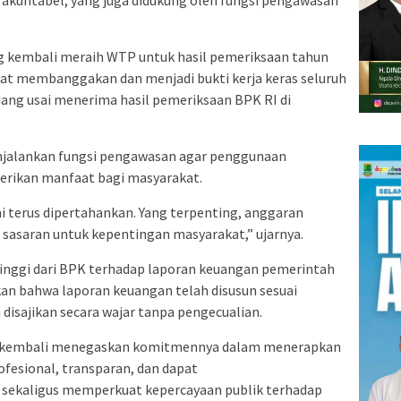
 akuntabel, yang juga didukung oleh fungsi pengawasan
g kembali meraih WTP untuk hasil pemeriksaan tahun
gat membanggakan dan menjadi bukti kerja keras seluruh
dang usai menerima hasil pemeriksaan BPK RI di
jalankan fungsi pengawasan agar penggunaan
rikan manfaat bagi masyarakat.
ini terus dipertahankan. Yang terpenting, anggaran
 sasaran untuk kepentingan masyarakat,” ujarnya.
inggi dari BPK terhadap laporan keuangan pemerintah
an bahwa laporan keuangan telah disusun sesuai
disajikan secara wajar tanpa pengecualian.
g kembali menegaskan komitmennya dalam menerapkan
ofesional, transparan, dan dapat
i sekaligus memperkuat kepercayaan publik terhadap