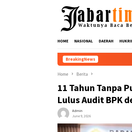
Skip
to
content
HOME
NASIONAL
DAERAH
HUKRI
BreakingNews
Nikmati Suar Siar Festi
Home
Berita
11 Tahun Tanpa P
Lulus Audit BPK 
Admin
June 9, 2026