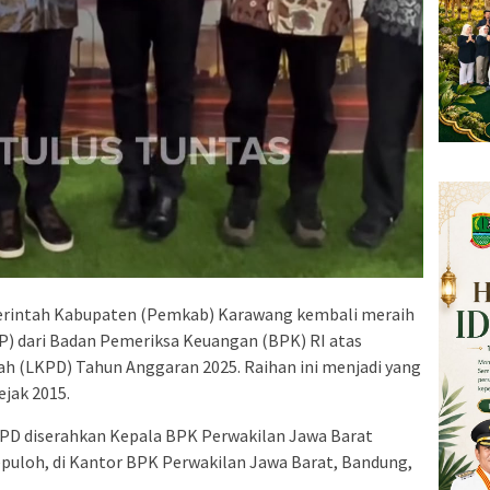
rintah Kabupaten (Pemkab) Karawang kembali meraih
P) dari Badan Pemeriksa Keuangan (BPK) RI atas
 (LKPD) Tahun Anggaran 2025. Raihan ini menjadi yang
ejak 2015.
PD diserahkan Kepala BPK Perwakilan Jawa Barat
epuloh, di Kantor BPK Perwakilan Jawa Barat, Bandung,