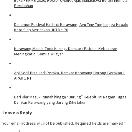
Buka PKKMB 2026, Rektor UNSIKA Ajak Mahasiswa Berani Memulai
Perubahan
Danamon Festival Hadir di Karawang, Ayu Ting Ting hingga Hiroaki
Kato Siap Meriahkan HUT ke-70
Karawang Masuk Zona Kuning, Damkar : Potensi Kebakaran
Meningkat di Semua Wilayah
Api Kecil Bisa Jadi Petaka, Damkar Karawang Dorong Gerakan 1
APAR 1 RT
Dari Ular Masuk Rumah hingga “Burung” Kejepit, Ini Ragam Tugas
Damkar Karawang yang Jarang Diketahui
Leave a Reply
Your email address will not be published.
Required fields are marked
*