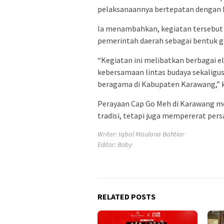
pelaksanaannya bertepatan dengan bu
Ia menambahkan, kegiatan tersebut 
pemerintah daerah sebagai bentuk g
“Kegiatan ini melibatkan berbagai 
kebersamaan lintas budaya sekaligu
beragama di Kabupaten Karawang,” k
Perayaan Cap Go Meh di Karawang me
tradisi, tetapi juga mempererat pe
Writer: Iqbal Maulana Bahtiar
Editor: Boby
RELATED POSTS