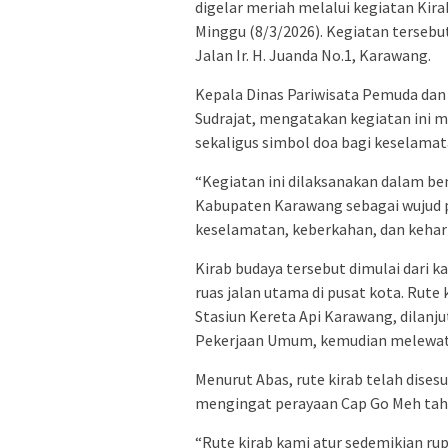
digelar meriah melalui kegiatan Ki
Minggu (8/3/2026). Kegiatan tersebu
Jalan Ir. H. Juanda No.1, Karawang.
Kepala Dinas Pariwisata Pemuda dan
Sudrajat, mengatakan kegiatan ini m
sekaligus simbol doa bagi keselama
“Kegiatan ini dilaksanakan dalam b
Kabupaten Karawang sebagai wujud pe
keselamatan, keberkahan, dan kehar
Kirab budaya tersebut dimulai dari 
ruas jalan utama di pusat kota. Rute 
Stasiun Kereta Api Karawang, dilan
Pekerjaan Umum, kemudian melewati
Menurut Abas, rute kirab telah dise
mengingat perayaan Cap Go Meh tah
“Rute kirab kami atur sedemikian r