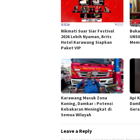
Nikmati Suar Siar Festival
Buka
2026 Lebih Nyaman, Brits
UNSI
Hotel Karawang Siapkan
Memu
Paket VIP
Karawang Masuk Zona
Api K
Kuning, Damkar : Potensi
Damk
Kebakaran Meningkat di
Gera
Semua Wilayah
Leave a Reply
Your email address will not be published.
Required