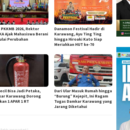
 PKKMB 2026, Rektor
Danamon Festival Hadir di
KA Ajak Mahasiswa Berani
Karawang, Ayu Ting Ting
lai Perubahan
hingga Hiroaki Kato Siap
Meriahkan HUT ke-70
ecil Bisa Jadi Petaka,
Dari Ular Masuk Rumah hingga
ar Karawang Dorong
“Burung” Kejepit, Ini Ragam
kan 1 APAR 1 RT
Tugas Damkar Karawang yang
Jarang Diketahui
 fields are marked
*