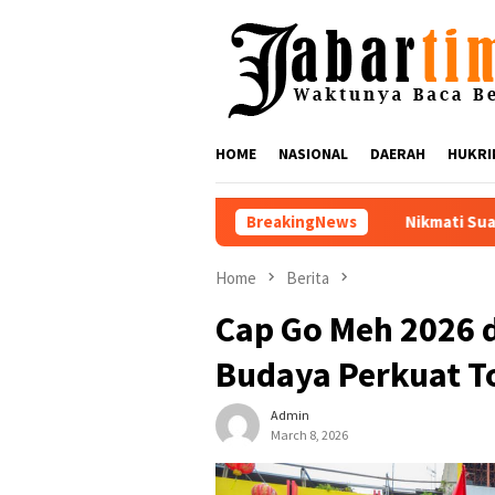
Skip
to
content
HOME
NASIONAL
DAERAH
HUKRI
Nikmati Suar Siar Festival 2026 Lebi
BreakingNews
Home
Berita
Cap Go Meh 2026 d
Budaya Perkuat T
Admin
March 8, 2026