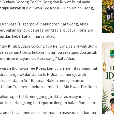
rab Budaya Gotong Toa Pe Kong dan Ruwat Bumi pada
t dipusatkan di Bio Kwan Tee Koen – Hiap Thian Kiong,
 Olahraga (Disparpora) Kabupaten Karawang, Abas
erupakan bentuk pelestarian tradisi budaya Tionghoa
tan dan keberkahan masyarakat.
entuk Kirab Budaya Gotong Toa Pe Kong dan Ruwat Bumi
lestarian tradisi budaya Tionghoa sekaligus doa untuk
monisan masyarakat Karawang,” kata Abas.
kawasan Bio Kwan Tee Koen, kemudian melintasi sejumlah
kirab bergerak dari Jalan Ir. H. Juanda menuju arah
jutkan ke Jalan Arif Rahman Hakim menuju Kantor
 Jalan Tuparev sebelum kembali ke Bio Kwan Tee Koen.
suaikan agar tidak mengganggu aktivitas masyarakat,
un ini berlangsung bertepatan dengan bulan Ramadan.
upa agar tetap menjaga kenyamanan masyarakat, karena