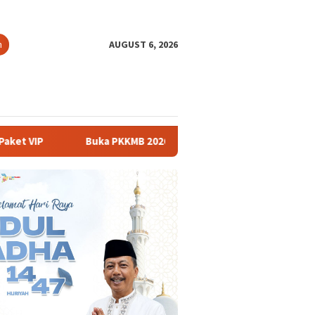
h
AUGUST 6, 2026
KMB 2026, Rektor UNSIKA Ajak Mahasiswa Berani Memulai Perub