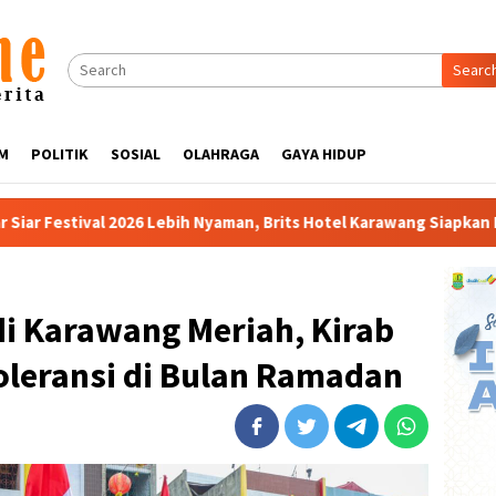
Searc
M
POLITIK
SOSIAL
OLAHRAGA
GAYA HIDUP
h Nyaman, Brits Hotel Karawang Siapkan Paket VIP
Buka PK
i Karawang Meriah, Kirab
oleransi di Bulan Ramadan