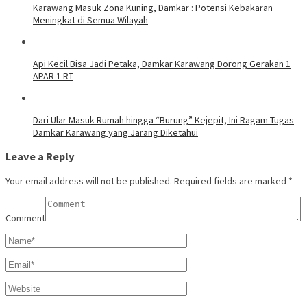
Karawang Masuk Zona Kuning, Damkar : Potensi Kebakaran
Meningkat di Semua Wilayah
Api Kecil Bisa Jadi Petaka, Damkar Karawang Dorong Gerakan 1
APAR 1 RT
Dari Ular Masuk Rumah hingga “Burung” Kejepit, Ini Ragam Tugas
Damkar Karawang yang Jarang Diketahui
Leave a Reply
Your email address will not be published.
Required fields are marked
*
Comment