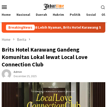
Skip
Mobile
to
Menu
content
Home
Nasional
Daerah
Hukrim
Politik
Sosial
Ola
iar Festival 2026 Lebih Nyaman, Brits Hotel Karawang Siapkan Pak
BreakingNews
Home
Berita
Brits Hotel Karawang Gandeng
Komunitas Lokal lewat Local Love
Connection Club
Admin
December 25, 2025