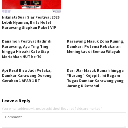
Nikmati Suar Siar Festival 2026
Lebih Nyaman, Brits Hotel
Karawang Siapkan Paket VIP
Danamon Festival Hadir di
Karawang Masuk Zona Kuning,
Karawang, Ayu Ting Ting
Damkar : Potensi Kebakaran
hingga Hiroaki Kato Siap
Meningkat di Semua Wilayah
Meriahkan HUT ke-70
Api Kecil Bisa Jadi Petaka,
Dari Ular Masuk Rumah hingga
Damkar Karawang Dorong
“Burung” Kejepit, Ini Ragam
Gerakan 1 APAR 1 RT
Tugas Damkar Karawang yang
Jarang Diketahui
Leave a Reply
Your email address will not be published.
Required fields are marked
*