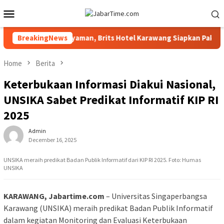
Skip
Mobile
to
Menu
content
stival 2026 Lebih Nyaman, Brits Hotel Karawang Siapkan Paket VIP
BreakingNews
Home
Berita
Keterbukaan Informasi Diakui Nasional,
UNSIKA Sabet Predikat Informatif KIP RI
2025
Admin
December 16, 2025
UNSIKA meraih predikat Badan Publik Informatif dari KIP RI 2025. Foto: Humas
UNSIKA
KARAWANG, Jabartime.com
– Universitas Singaperbangsa
Karawang (UNSIKA) meraih predikat Badan Publik Informatif
dalam kegiatan Monitoring dan Evaluasi Keterbukaan