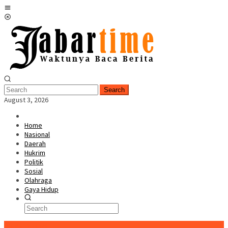
Skip
Mobile
to
Menu
content
Search
August 3, 2026
Home
Nasional
Daerah
Hukrim
Politik
Sosial
Olahraga
Gaya Hidup
BreakingNews