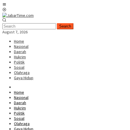
Skip
Mobile
to
Menu
content
Search
August 7, 2026
Home
Nasional
Daerah
Hukrim
Politik
Sosial
Olahraga
Gaya Hidup
Home
Nasional
Daerah
Hukrim
Politik
Sosial
Olahraga
Gaya Hidup