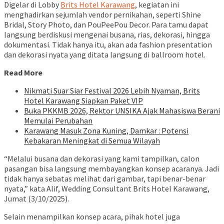
Digelar di Lobby
Brits Hotel Karawang
, kegiatan ini
menghadirkan sejumlah vendor pernikahan, seperti Shine
Bridal, Story Photo, dan PouPeePou Decor. Para tamu dapat
langsung berdiskusi mengenai busana, rias, dekorasi, hingga
dokumentasi. Tidak hanya itu, akan ada fashion presentation
dan dekorasi nyata yang ditata langsung di ballroom hotel.
Read More
Nikmati Suar Siar Festival 2026 Lebih Nyaman, Brits
Hotel Karawang Siapkan Paket VIP
Buka PKKMB 2026, Rektor UNSIKA Ajak Mahasiswa Berani
Memulai Perubahan
Karawang Masuk Zona Kuning, Damkar : Potensi
Kebakaran Meningkat di Semua Wilayah
“Melalui busana dan dekorasi yang kami tampilkan, calon
pasangan bisa langsung membayangkan konsep acaranya. Jadi
tidak hanya sebatas melihat dari gambar, tapi benar-benar
nyata,” kata Alif, Wedding Consultant Brits Hotel Karawang,
Jumat (3/10/2025).
Selain menampilkan konsep acara, pihak hotel juga