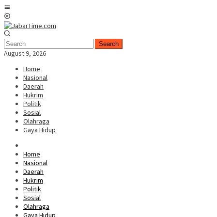
Skip
Mobile
to
Menu
content
Search
August 9, 2026
Home
Nasional
Daerah
Hukrim
Politik
Sosial
Olahraga
Gaya Hidup
Home
Nasional
Daerah
Hukrim
Politik
Sosial
Olahraga
Gaya Hidup