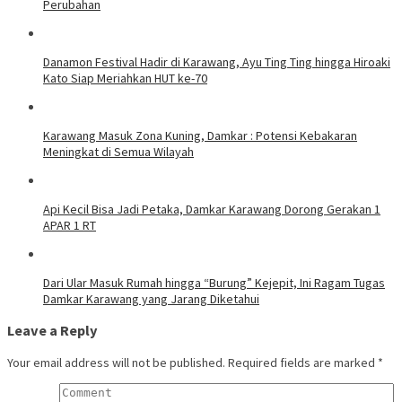
Perubahan
Danamon Festival Hadir di Karawang, Ayu Ting Ting hingga Hiroaki
Kato Siap Meriahkan HUT ke-70
Karawang Masuk Zona Kuning, Damkar : Potensi Kebakaran
Meningkat di Semua Wilayah
Api Kecil Bisa Jadi Petaka, Damkar Karawang Dorong Gerakan 1
APAR 1 RT
Dari Ular Masuk Rumah hingga “Burung” Kejepit, Ini Ragam Tugas
Damkar Karawang yang Jarang Diketahui
Leave a Reply
Your email address will not be published.
Required fields are marked
*