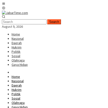
Skip
Mobile
to
Menu
content
Search
August 9, 2026
Home
Nasional
Daerah
Hukrim
Politik
Sosial
Olahraga
Gaya Hidup
Home
Nasional
Daerah
Hukrim
Politik
Sosial
Olahraga
Gaya Hidup