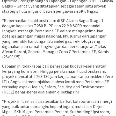
Optimasi Pengembangan Lapangan – Lapangan (OPLL) Akasia
Bagus – Gantar, yang ditetapkan sebagai salah satu proyek
strategis hulu migas di bawah pengawasan SKK Migas.
“Keberhasilan liquid onstream di SP Akasia Bagus Stage 1
dengan kapasitas 7.250 BLPD dan 22 MMSCFD menandai
langkah strategis Pertamina EP dalam mengoptimalkan
potensi lapangan migas nasional, khususnya dari lapangan
yang memiliki kandungan stranded gas. Teknologi yang
digunakan pun ramah lingkungan dan berkelanjutan,” jelas
Afwan Daroni, General Manager Zona 7 Pertamina EP, Kamis
(25/09/25).
Capaian ini tidak lepas dari penerapan budaya keselamatan
kerja yang konsisten. Hingga pelaksanaan liquid onstream,
proyek mencatat 2.268.180 jam kerja aman tanpa insiden (Zero
LTI). Angka ini menunjukkan bahwa komitmen Pertamina EP
terhadap aspek Health, Safety, Security, and Environment
(HSSE) benar-benar dijalankan di setiap lini.
“Proyek ini berhasil diselesaikan berkat kolaborasi dan sinergi
yang baik antar pemangku kepentingan, mulai dari Dirjen
Migas, SKK Migas, Pertamina Persero, Subholding Upstream,