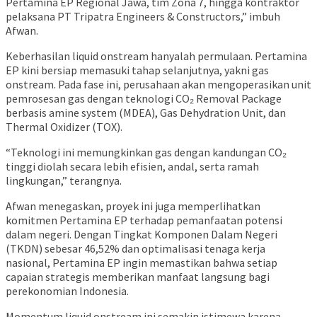
Pertamina EP Regional Jawa, tim Zona 7, hingga kontraktor
pelaksana PT Tripatra Engineers & Constructors,” imbuh
Afwan.
Keberhasilan liquid onstream hanyalah permulaan. Pertamina
EP kini bersiap memasuki tahap selanjutnya, yakni gas
onstream. Pada fase ini, perusahaan akan mengoperasikan unit
pemrosesan gas dengan teknologi CO₂ Removal Package
berbasis amine system (MDEA), Gas Dehydration Unit, dan
Thermal Oxidizer (TOX).
“Teknologi ini memungkinkan gas dengan kandungan CO₂
tinggi diolah secara lebih efisien, andal, serta ramah
lingkungan,” terangnya.
Afwan menegaskan, proyek ini juga memperlihatkan
komitmen Pertamina EP terhadap pemanfaatan potensi
dalam negeri. Dengan Tingkat Komponen Dalam Negeri
(TKDN) sebesar 46,52% dan optimalisasi tenaga kerja
nasional, Pertamina EP ingin memastikan bahwa setiap
capaian strategis memberikan manfaat langsung bagi
perekonomian Indonesia.
Momentum liquid onstream ini semakin istimewa karena