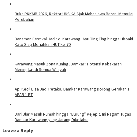
Buka PKKMB 2026, Rektor UNSIKA Ajak Mahasiswa Berani Memulai
Perubahan
Danamon Festival Hadir di Karawang, Ayu Ting Ting hingga Hiroaki
Kato Siap Meriahkan HUT ke-70
Karawang Masuk Zona Kuning, Damkar : Potensi Kebakaran
Meningkat di Semua Wilayah
Api Kecil Bisa Jadi Petaka, Damkar Karawang Dorong Gerakan 1
APAR 1 RT
Dari Ular Masuk Rumah hingga “Burung” Kejepit, Ini Ragam Tugas
Damkar Karawang yang Jarang Diketahui
Leave a Reply